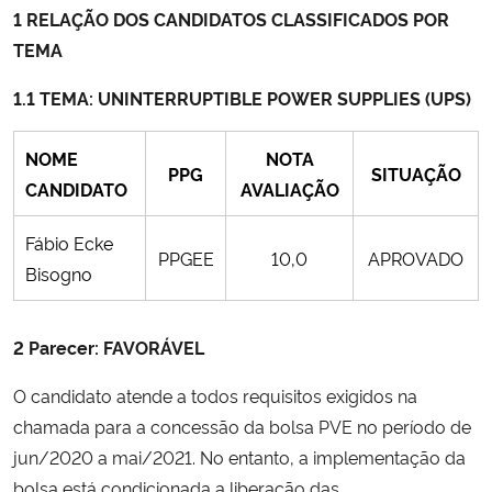
1 RELAÇÃO DOS CANDIDATOS CLASSIFICADOS POR
TEMA
Secretaria-Geral
1.1 TEMA: UNINTERRUPTIBLE POWER SUPPLIES (UPS)
Secretaria de Governo
NOME
NOTA
Gabinete de Segurança Institucional
PPG
SITUAÇÃO
CANDIDATO
AVALIAÇÃO
Advocacia-Geral da União
Fábio Ecke
PPGEE
10,0
APROVADO
Bisogno
Banco Central do Brasil
Planalto
2
Parecer: FAVORÁVEL
O candidato atende a todos requisitos exigidos na
chamada para a concessão da bolsa PVE no período de
jun/2020 a mai/2021. No entanto, a implementação da
bolsa está condicionada a liberação das