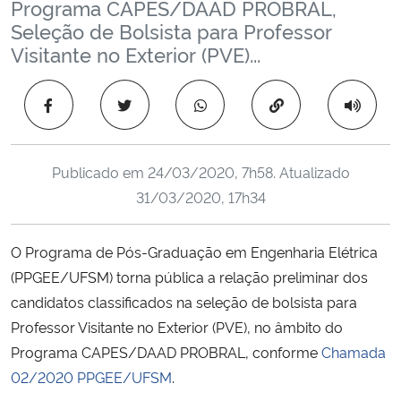
Programa CAPES/DAAD PROBRAL,
Ministério da Cidadania
Seleção de Bolsista para Professor
Visitante no Exterior (PVE)...
Ministério da Saúde
Copiar para área 
Ministério de Minas e Energia
Ministério da Ciência, Tecnologia, Inovações e Comunicações
Publicado em
24/03/2020, 7h58
. Atualizado
31/03/2020, 17h34
Ministério do Meio Ambiente
O Programa de Pós-Graduação em Engenharia Elétrica
Ministério do Turismo
(PPGEE/UFSM) torna pública a relação preliminar dos
candidatos classificados na seleção de bolsista para
Ministério do Desenvolvimento Regional
Professor Visitante no Exterior (PVE), no âmbito do
Controladoria-Geral da União
Programa CAPES/DAAD PROBRAL, conforme
Chamada
02/2020 PPGEE/UFSM
.
Ministério da Mulher, da Família e dos Direitos Humanos