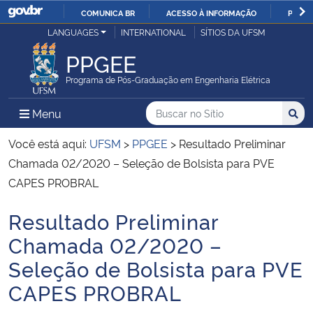
COMUNICA BR
ACESSO À INFORMAÇÃO
PARTI
Casa Civil
LANGUAGES
INTERNATIONAL
SÍTIOS DA UFSM
IR
PARA
PPGEE
Ministério da Justiça e Segurança Pública
O
Programa de Pós-Graduação em Engenharia Elétrica
CONTEÚDO
Ministério da Defesa
Buscar no no Sítio
Busca
Busca:
Menu Principal do Sítio
Menu
Busc
Ministério das Relações Exteriores
Você está aqui:
UFSM
>
PPGEE
>
Resultado Preliminar
Chamada 02/2020 – Seleção de Bolsista para PVE
Ministério da Economia
CAPES PROBRAL
Resultado Preliminar
Ministério da Infraestrutura
Início do conteúdo
Chamada 02/2020 –
Ministério da Agricultura, Pecuária e Abastecimento
Seleção de Bolsista para PVE
CAPES PROBRAL
Ministério da Educação