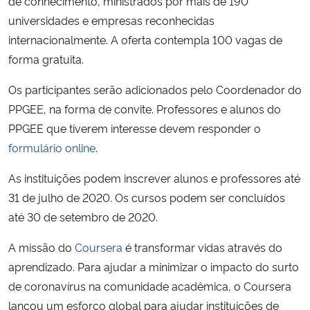
de conhecimento, ministrados por mais de 190
universidades e empresas reconhecidas
Secretaria-Geral
internacionalmente. A oferta contempla 100 vagas de
forma gratuita.
Secretaria de Governo
Os participantes serão adicionados pelo Coordenador do
Gabinete de Segurança Institucional
PPGEE, na forma de convite. Professores e alunos do
PPGEE que tiverem interesse devem responder o
Advocacia-Geral da União
formulário online
.
As instituições podem inscrever alunos e professores até
Banco Central do Brasil
31 de julho de 2020. Os cursos podem ser concluídos
até 30 de setembro de 2020.
Planalto
A missão do
Coursera
é transformar vidas através do
aprendizado. Para ajudar a minimizar o impacto do surto
de coronavírus na comunidade acadêmica, o Coursera
lançou um esforço global para ajudar instituições de