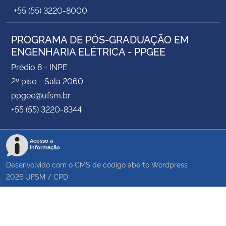
+55 (55) 3220-8000
PROGRAMA DE PÓS-GRADUAÇÃO EM
ENGENHARIA ELÉTRICA - PPGEE
Prédio 8 - INPE
2º piso - Sala 2060
ppgee@ufsm.br
+55 (55) 3220-8344
Acesso à
Informação
Desenvolvido com o CMS de código aberto
Wordpress
2026
UFSM
/
CPD