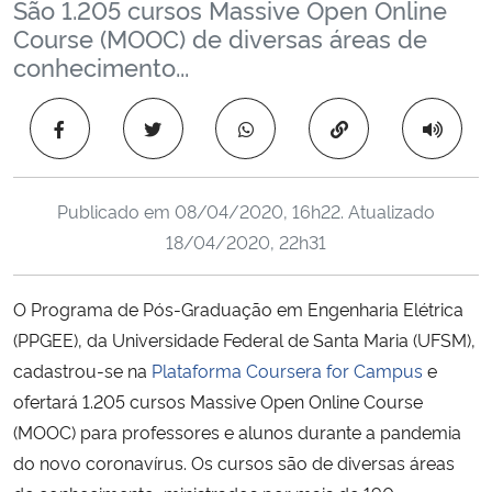
São 1.205 cursos Massive Open Online
Ministério da Cidadania
Course (MOOC) de diversas áreas de
conhecimento...
Ministério da Saúde
Copiar para área 
Ministério de Minas e Energia
Ministério da Ciência, Tecnologia, Inovações e Comunicações
Publicado em
08/04/2020, 16h22
. Atualizado
18/04/2020, 22h31
Ministério do Meio Ambiente
O Programa de Pós-Graduação em Engenharia Elétrica
Ministério do Turismo
(PPGEE), da Universidade Federal de Santa Maria (UFSM),
cadastrou-se na
Plataforma Coursera for Campus
e
Ministério do Desenvolvimento Regional
ofertará 1.205 cursos Massive Open Online Course
Controladoria-Geral da União
(MOOC) para professores e alunos durante a pandemia
do novo coronavírus. Os cursos são de diversas áreas
Ministério da Mulher, da Família e dos Direitos Humanos