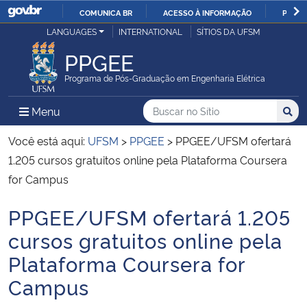
COMUNICA BR
ACESSO À INFORMAÇÃO
PARTI
Casa Civil
LANGUAGES
INTERNATIONAL
SÍTIOS DA UFSM
IR
PARA
PPGEE
Ministério da Justiça e Segurança Pública
O
Programa de Pós-Graduação em Engenharia Elétrica
CONTEÚDO
Ministério da Defesa
Buscar no no Sítio
Busca
Busca:
Menu Principal do Sítio
Menu
Busc
Ministério das Relações Exteriores
Você está aqui:
UFSM
>
PPGEE
>
PPGEE/UFSM ofertará
1.205 cursos gratuitos online pela Plataforma Coursera
Ministério da Economia
for Campus
PPGEE/UFSM ofertará 1.205
Ministério da Infraestrutura
Início do conteúdo
cursos gratuitos online pela
Ministério da Agricultura, Pecuária e Abastecimento
Plataforma Coursera for
Campus
Ministério da Educação