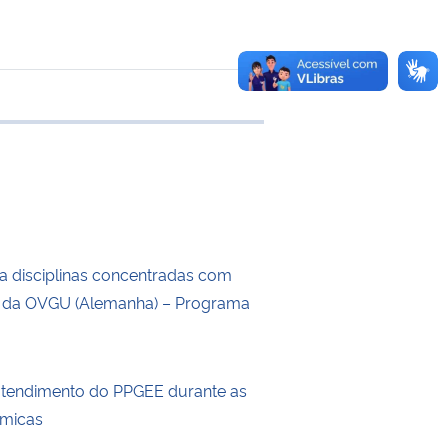
e transferência
a disciplinas concentradas com
s da OVGU (Alemanha) – Programa
atendimento do PPGEE durante as
êmicas