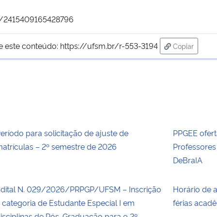
s/2415409165428796
e este conteúdo:
https://ufsm.br/r-553-3194
Copiar
para área d
eríodo para solicitação de ajuste de
PPGEE ofert
atrículas – 2º semestre de 2026
Professore
DeBraIA
dital N. 029/2026/PRPGP/UFSM – Inscrição
Horário de 
 categoria de Estudante Especial I em
férias acad
isciplinas de Pós-Graduação para o 2º