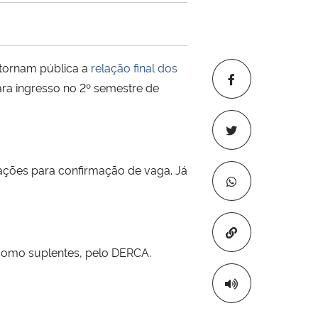
tornam pública a
relação final dos
ara ingresso no 2º semestre de
tações para confirmação de vaga. Já
Copiar para áre
s como suplentes, pelo DERCA.