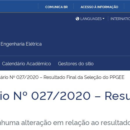
COMUNICA BR
ACESSO À INFORMAÇÃO
Ministério da Defesa
Ministério das Relações
Mini
IR
LANGUAGES
INTERNATI
Exteriores
PARA
O
Ministério da Cidadania
Ministério da Saúde
Mini
CONTEÚDO
ngenharia Elétrica
Calendário Acadêmico
Gestores do sítio
Ministério do
Controladoria-Geral da
Mini
Desenvolvimento Regional
União
Famí
inário Nº 027/2020 – Resultado Final da Seleção do PPGEE
Hum
rio Nº 027/2020 – Resu
Advocacia-Geral da União
Banco Central do Brasil
Plan
a alteração em relação ao resultado p