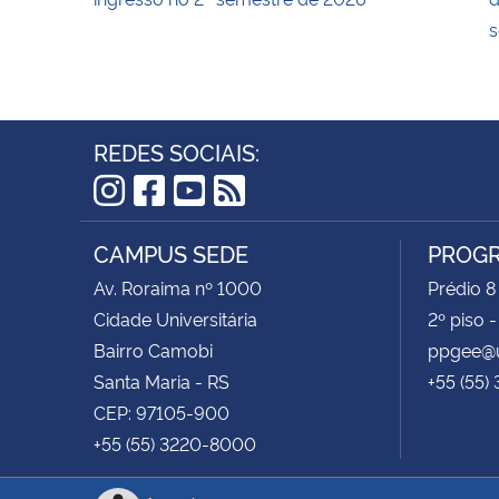
s
REDES SOCIAIS:
Instagram
Facebook
YouTube
RSS
CAMPUS SEDE
PROGR
Av. Roraima nº 1000
Prédio 8
Cidade Universitária
2º piso 
Bairro Camobi
ppgee@u
Santa Maria - RS
+55 (55)
CEP: 97105-900
+55 (55) 3220-8000