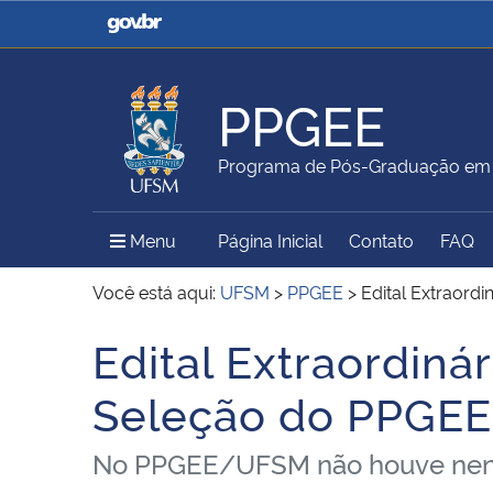
Casa Civil
Ministério da Justiça e
Segurança Pública
PPGEE
Ministério da Agricultura,
Ministério da Educação
Programa de Pós-Graduação em E
Pecuária e Abastecimento
Menu Principal do Sítio
Menu
Página Inicial
Contato
FAQ
Ministério do Meio Ambiente
Ministério do Turismo
Você está aqui:
UFSM
>
PPGEE
>
Edital Extraord
Edital Extraordiná
Início do conteúdo
Secretaria de Governo
Gabinete de Segurança
Seleção do PPGEE
Institucional
No PPGEE/UFSM não houve nenhum