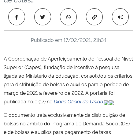
Ministério da Cidadania
Copiar para área 
Ministério da Saúde
Ministério de Minas e Energia
Publicado em
17/02/2021, 21h34
Ministério da Ciência, Tecnologia, Inovações e Comunicações
A Coordenação de Aperfeiçoamento de Pessoal de Nível
Superior (Capes), fundação de incentivo à pesquisa
Ministério do Meio Ambiente
ligada ao Ministério da Educação, consolidou os critérios
para distribuição de bolsas e auxílios para o período de
Ministério do Turismo
março de 2021 a fevereiro de 2022. A portaria foi
publicada hoje (17) no
Diário Oficial da União
.
Ministério do Desenvolvimento Regional
O documento trata exclusivamente da distribuição de
Controladoria-Geral da União
bolsas no âmbito do Programa de Demanda Social (DS)
e de bolsas e auxílios para pagamento de taxas
Ministério da Mulher, da Família e dos Direitos Humanos