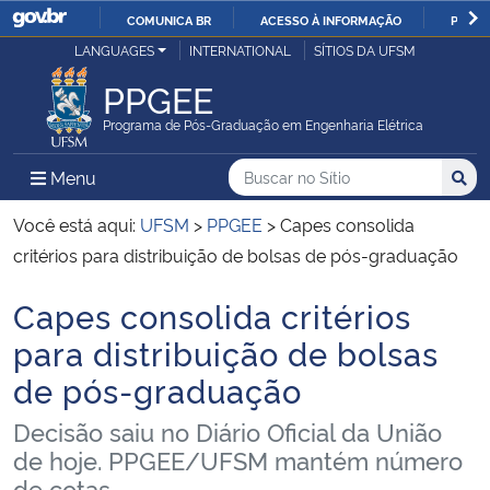
COMUNICA BR
ACESSO À INFORMAÇÃO
PARTI
Casa Civil
LANGUAGES
INTERNATIONAL
SÍTIOS DA UFSM
IR
PARA
PPGEE
Ministério da Justiça e Segurança Pública
O
Programa de Pós-Graduação em Engenharia Elétrica
CONTEÚDO
Ministério da Defesa
Buscar no no Sítio
Busca
Busca:
Menu Principal do Sítio
Menu
Busc
Ministério das Relações Exteriores
Você está aqui:
UFSM
>
PPGEE
>
Capes consolida
critérios para distribuição de bolsas de pós-graduação
Ministério da Economia
Capes consolida critérios
Início do conteúdo
Ministério da Infraestrutura
para distribuição de bolsas
de pós-graduação
Ministério da Agricultura, Pecuária e Abastecimento
Decisão saiu no Diário Oficial da União
Ministério da Educação
de hoje. PPGEE/UFSM mantém número
de cotas...