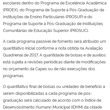
escolares dentro do Programa de Excelência Acadêmica
(PROEX), do Programa de Suporte à Pós-Graduação de
Secretaria-Geral
Instituições de Ensino Particulares (PROSUP) e do
Programa de Suporte à Pós-Graduação de Instituições
Secretaria de Governo
Comunitárias de Educação Superior (PROSUC).
Gabinete de Segurança Institucional
A cada programa passível de fomento será atribuído um
quantitativo inicial conforme a nota obtida na Avaliação
Advocacia-Geral da União
Quadrienal de 2017. A quantidade de bolsas e de auxílios
está sujeita a revisões periódicas diante de modificações
Banco Central do Brasil
no orçamento da Capes ou de não execuções dos
programas.
Planalto
O quantitativo final de bolsas ou unidades de benefício a
serem disponibilizadas a cada programa de pós-
graduação será calculado de acordo com o Índice de
Desenvolvimento Humano Municipal (IDHM) da cidade