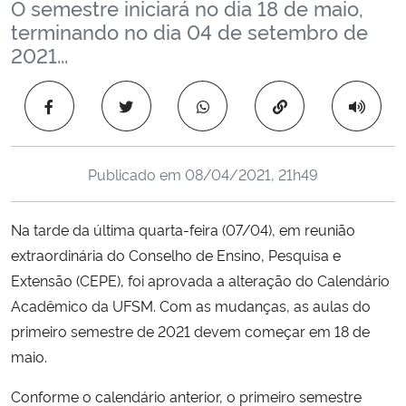
O semestre iniciará no dia 18 de maio,
Ministério da Cidadania
terminando no dia 04 de setembro de
2021...
Ministério da Saúde
Copiar para área 
Ministério de Minas e Energia
Ministério da Ciência, Tecnologia, Inovações e Comunicações
Publicado em
08/04/2021, 21h49
Ministério do Meio Ambiente
Na tarde da última quarta-feira (07/04), em reunião
extraordinária do Conselho de Ensino, Pesquisa e
Ministério do Turismo
Extensão (CEPE), foi aprovada a alteração do Calendário
Acadêmico da UFSM. Com as mudanças, as aulas do
Ministério do Desenvolvimento Regional
primeiro semestre de 2021 devem começar em 18 de
Controladoria-Geral da União
maio.
Conforme o calendário anterior, o primeiro semestre
Ministério da Mulher, da Família e dos Direitos Humanos