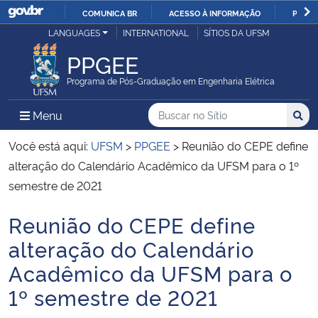
COMUNICA BR
ACESSO À INFORMAÇÃO
PARTI
Casa Civil
LANGUAGES
INTERNATIONAL
SÍTIOS DA UFSM
IR
PARA
PPGEE
Ministério da Justiça e Segurança Pública
O
Programa de Pós-Graduação em Engenharia Elétrica
CONTEÚDO
Ministério da Defesa
Buscar no no Sítio
Busca
Busca:
Menu Principal do Sítio
Menu
Busc
Ministério das Relações Exteriores
Você está aqui:
UFSM
>
PPGEE
>
Reunião do CEPE define
alteração do Calendário Acadêmico da UFSM para o 1º
Ministério da Economia
semestre de 2021
Reunião do CEPE define
Ministério da Infraestrutura
Início do conteúdo
alteração do Calendário
Ministério da Agricultura, Pecuária e Abastecimento
Acadêmico da UFSM para o
1º semestre de 2021
Ministério da Educação