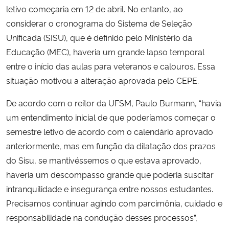
letivo começaria em 12 de abril. No entanto, ao
considerar o cronograma do Sistema de Seleção
Secretaria-Geral
Unificada (SISU), que é definido pelo Ministério da
Educação (MEC), haveria um grande lapso temporal
Secretaria de Governo
entre o início das aulas para veteranos e calouros. Essa
Gabinete de Segurança Institucional
situação motivou a alteração aprovada pelo CEPE.
De acordo com o reitor da UFSM, Paulo Burmann, “havia
Advocacia-Geral da União
um entendimento inicial de que poderíamos começar o
semestre letivo de acordo com o calendário aprovado
Banco Central do Brasil
anteriormente, mas em função da dilatação dos prazos
do Sisu, se mantivéssemos o que estava aprovado,
Planalto
haveria um descompasso grande que poderia suscitar
intranquilidade e insegurança entre nossos estudantes.
Precisamos continuar agindo com parcimônia, cuidado e
responsabilidade na condução desses processos”,