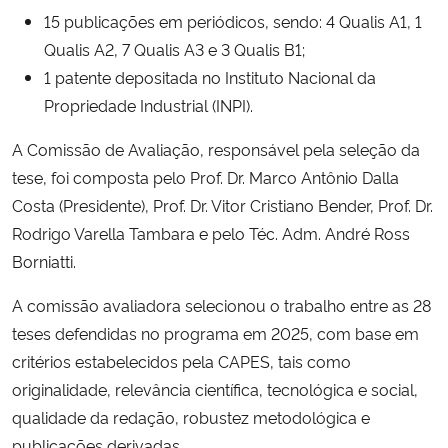
15 publicações em periódicos, sendo: 4 Qualis A1, 1
Secretaria-Geral
Qualis A2, 7 Qualis A3 e 3 Qualis B1;
1 patente depositada no Instituto Nacional da
Secretaria de Governo
Propriedade Industrial (INPI).
A Comissão de Avaliação, responsável pela seleção da
Gabinete de Segurança Institucional
tese, foi composta pelo Prof. Dr. Marco Antônio Dalla
Costa (Presidente), Prof. Dr. Vitor Cristiano Bender, Prof. Dr.
Advocacia-Geral da União
Rodrigo Varella Tambara e pelo Téc. Adm. André Ross
Banco Central do Brasil
Borniatti.
A comissão avaliadora selecionou o trabalho entre as 28
Planalto
teses defendidas no programa em 2025, com base em
critérios estabelecidos pela CAPES, tais como
originalidade, relevância científica, tecnológica e social,
qualidade da redação, robustez metodológica e
publicações derivadas.