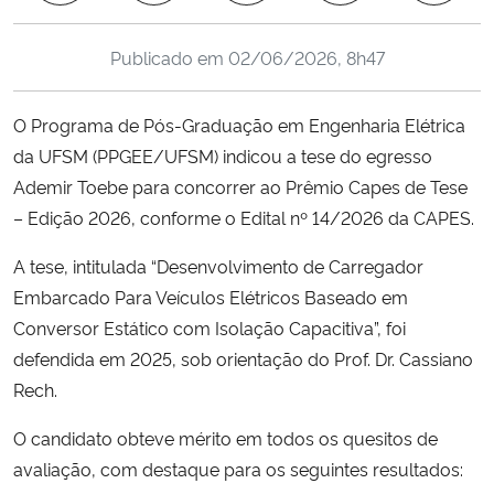
Ministério da Cidadania
Publicado em
02/06/2026, 8h47
Ministério da Saúde
O Programa de Pós-Graduação em Engenharia Elétrica
Ministério de Minas e Energia
da UFSM (PPGEE/UFSM) indicou a tese do egresso
Ademir Toebe para concorrer ao Prêmio Capes de Tese
Ministério da Ciência, Tecnologia, Inovações e Comunicações
– Edição 2026, conforme o Edital nº 14/2026 da CAPES.
Ministério do Meio Ambiente
A tese, intitulada “Desenvolvimento de Carregador
Embarcado Para Veículos Elétricos Baseado em
Ministério do Turismo
Conversor Estático com Isolação Capacitiva”, foi
defendida em 2025, sob orientação do Prof. Dr. Cassiano
Ministério do Desenvolvimento Regional
Rech.
Controladoria-Geral da União
O candidato obteve mérito em todos os quesitos de
avaliação, com destaque para os seguintes resultados:
Ministério da Mulher, da Família e dos Direitos Humanos