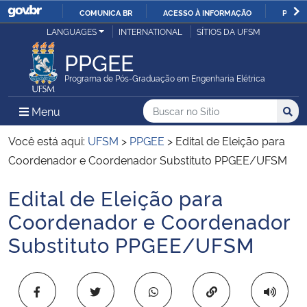
COMUNICA BR
ACESSO À INFORMAÇÃO
PARTI
Casa Civil
LANGUAGES
INTERNATIONAL
SÍTIOS DA UFSM
IR
PARA
PPGEE
Ministério da Justiça e Segurança Pública
O
Programa de Pós-Graduação em Engenharia Elétrica
CONTEÚDO
Ministério da Defesa
Buscar no no Sítio
Busca
Busca:
Menu Principal do Sítio
Menu
Busc
Ministério das Relações Exteriores
Você está aqui:
UFSM
>
PPGEE
>
Edital de Eleição para
Coordenador e Coordenador Substituto PPGEE/UFSM
Ministério da Economia
Edital de Eleição para
Início do conteúdo
Ministério da Infraestrutura
Coordenador e Coordenador
Substituto PPGEE/UFSM
Ministério da Agricultura, Pecuária e Abastecimento
Ministério da Educação
Copiar para área 