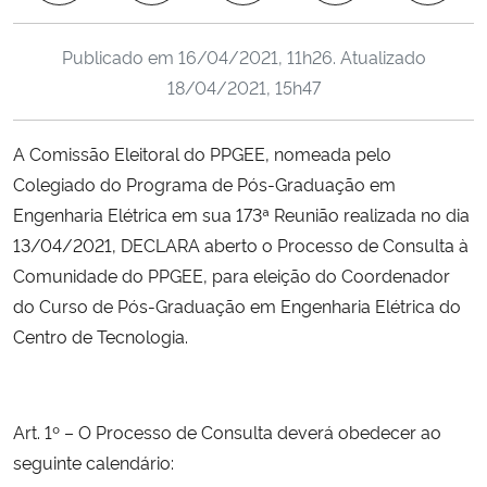
Ministério da Cidadania
Publicado em
16/04/2021, 11h26
. Atualizado
Ministério da Saúde
18/04/2021, 15h47
Ministério de Minas e Energia
A Comissão Eleitoral do PPGEE, nomeada pelo
Colegiado do Programa de Pós-Graduação em
Ministério da Ciência, Tecnologia, Inovações e Comunicações
Engenharia Elétrica em sua 173ª Reunião realizada no dia
13/04/2021, DECLARA aberto o Processo de Consulta à
Ministério do Meio Ambiente
Comunidade do PPGEE, para eleição do Coordenador
do Curso de Pós-Graduação em Engenharia Elétrica do
Ministério do Turismo
Centro de Tecnologia.
Ministério do Desenvolvimento Regional
Controladoria-Geral da União
Art. 1º – O Processo de Consulta deverá obedecer ao
seguinte calendário:
Ministério da Mulher, da Família e dos Direitos Humanos