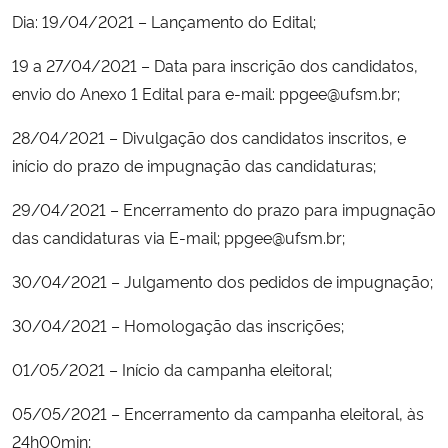
Dia: 19/04/2021 – Lançamento do Edital;
Secretaria-Geral
19 a 27/04/2021 – Data para inscrição dos candidatos,
envio do Anexo 1 Edital para e-mail: ppgee@ufsm.br;
Secretaria de Governo
28/04/2021 – Divulgação dos candidatos inscritos, e
Gabinete de Segurança Institucional
início do prazo de impugnação das candidaturas;
Advocacia-Geral da União
29/04/2021 – Encerramento do prazo para impugnação
das candidaturas via E-mail; ppgee@ufsm.br;
Banco Central do Brasil
30/04/2021 – Julgamento dos pedidos de impugnação;
Planalto
30/04/2021 – Homologação das inscrições;
01/05/2021 – Início da campanha eleitoral;
05/05/2021 – Encerramento da campanha eleitoral, às
24h00min;