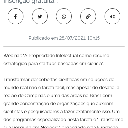
Ministério da Cidadania
Copiar para área 
Ministério da Saúde
Ministério de Minas e Energia
Publicado em
28/07/2021, 10h15
Ministério da Ciência, Tecnologia, Inovações e Comunicações
Webinar: “A Propriedade Intelectual como recurso
estratégico para startups baseadas em ciência”.
Ministério do Meio Ambiente
Transformar descobertas científicas em soluções do
Ministério do Turismo
mundo real não é tarefa fácil, mas apesar do desafio, a
região de Campinas é uma das áreas no Brasil com
Ministério do Desenvolvimento Regional
grande concentração de organizações que auxiliam
cientistas e pesquisadores a fazer exatamente isso. Um
Controladoria-Geral da União
dos programas especializado nesta tarefa é “Transforme
Ministério da Mulher, da Família e dos Direitos Humanos
sua Pesquisa em Negócio”, organizado pela Fundação