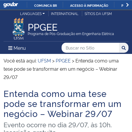
COMUNICA BR
ACESSO À INFORMAÇÃO
PARTI
Casa Civil
LANGUAGES
INTERNATIONAL
SÍTIOS DA UFSM
IR
PARA
PPGEE
Ministério da Justiça e Segurança Pública
O
Programa de Pós-Graduação em Engenharia Elétrica
CONTEÚDO
Ministério da Defesa
Buscar no no Sítio
Busca
Busca:
Menu Principal do Sítio
Menu
Busc
Ministério das Relações Exteriores
Você está aqui:
UFSM
>
PPGEE
>
Entenda como uma
tese pode se transformar em um negócio – Webinar
Ministério da Economia
29/07
Entenda como uma tese
Ministério da Infraestrutura
Início do conteúdo
pode se transformar em um
Ministério da Agricultura, Pecuária e Abastecimento
negócio – Webinar 29/07
Ministério da Educação
Evento ocorre no dia 29/07, às 10h.
Inscrição gratuita...