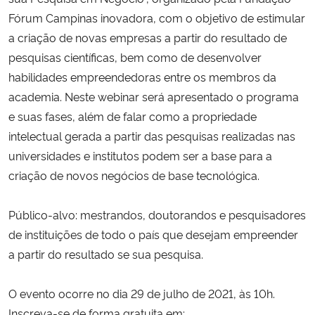
Fórum Campinas inovadora, com o objetivo de estimular
Secretaria-Geral
a criação de novas empresas a partir do resultado de
pesquisas científicas, bem como de desenvolver
Secretaria de Governo
habilidades empreendedoras entre os membros da
academia. Neste webinar será apresentado o programa
Gabinete de Segurança Institucional
e suas fases, além de falar como a propriedade
intelectual gerada a partir das pesquisas realizadas nas
Advocacia-Geral da União
universidades e institutos podem ser a base para a
criação de novos negócios de base tecnológica.
Banco Central do Brasil
Público-alvo: mestrandos, doutorandos e pesquisadores
Planalto
de instituições de todo o país que desejam empreender
a partir do resultado se sua pesquisa.
O evento ocorre no dia 29 de julho de 2021, às 10h.
Inscreva-se de forma gratuita em: