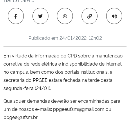
Ministério da Cidadania
Copiar para área 
Ministério da Saúde
Ministério de Minas e Energia
Publicado em
24/01/2022, 12h02
Ministério da Ciência, Tecnologia, Inovações e Comunicações
Em virtude da informação do CPD sobre a manutenção
corretiva de rede elétrica e indisponibilidade de internet
Ministério do Meio Ambiente
no campus, bem como dos portais institucionais, a
secretaria do PPGEE estará fechada na tarde desta
Ministério do Turismo
segunda-feira (24/01).
Ministério do Desenvolvimento Regional
Quaisquer demandas deverão ser encaminhadas para
um de nossos e-mails: ppgeeufsm@gmail.com ou
Controladoria-Geral da União
ppgee@ufsm.br
Ministério da Mulher, da Família e dos Direitos Humanos