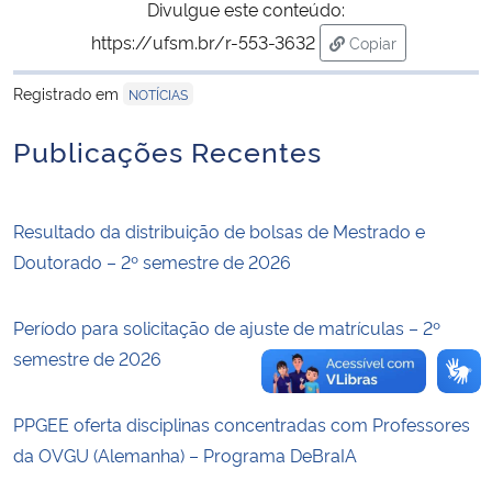
Divulgue este conteúdo:
https://ufsm.br/r-553-3632
Copiar
Secretaria-Geral
para área de tran
Registrado em
NOTÍCIAS
Secretaria de Governo
Publicações Recentes
Gabinete de Segurança Institucional
Advocacia-Geral da União
Resultado da distribuição de bolsas de Mestrado e
Doutorado – 2º semestre de 2026
Banco Central do Brasil
Período para solicitação de ajuste de matrículas – 2º
Planalto
semestre de 2026
PPGEE oferta disciplinas concentradas com Professores
da OVGU (Alemanha) – Programa DeBraIA