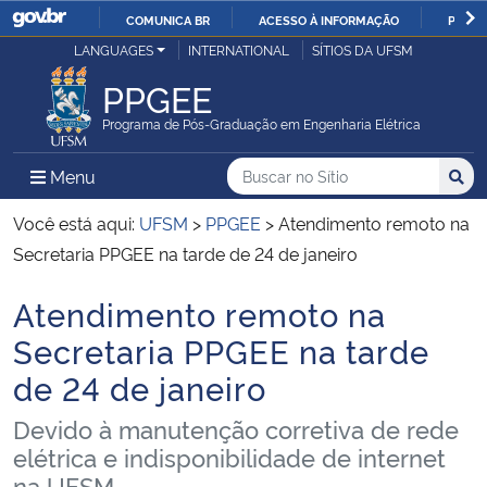
COMUNICA BR
ACESSO À INFORMAÇÃO
PARTI
Casa Civil
LANGUAGES
INTERNATIONAL
SÍTIOS DA UFSM
IR
PARA
PPGEE
Ministério da Justiça e Segurança Pública
O
Programa de Pós-Graduação em Engenharia Elétrica
CONTEÚDO
Ministério da Defesa
Buscar no no Sítio
Busca
Busca:
Menu Principal do Sítio
Menu
Busc
Ministério das Relações Exteriores
Você está aqui:
UFSM
>
PPGEE
>
Atendimento remoto na
Secretaria PPGEE na tarde de 24 de janeiro
Ministério da Economia
Atendimento remoto na
Início do conteúdo
Ministério da Infraestrutura
Secretaria PPGEE na tarde
de 24 de janeiro
Ministério da Agricultura, Pecuária e Abastecimento
Devido à manutenção corretiva de rede
Ministério da Educação
elétrica e indisponibilidade de internet
na UFSM...