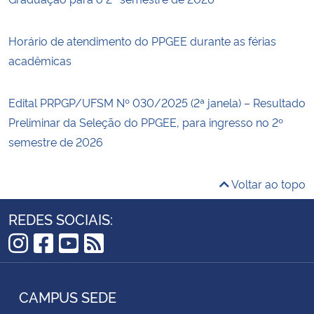
Horário de atendimento do PPGEE durante as férias
acadêmicas
Edital PRPGP/UFSM Nº 030/2025 (2ª janela) – Resultado
Preliminar da Seleção do PPGEE, para ingresso no 2º
semestre de 2026
Voltar ao topo
REDES SOCIAIS:
Instagram
Facebook
YouTube
RSS
CAMPUS SEDE