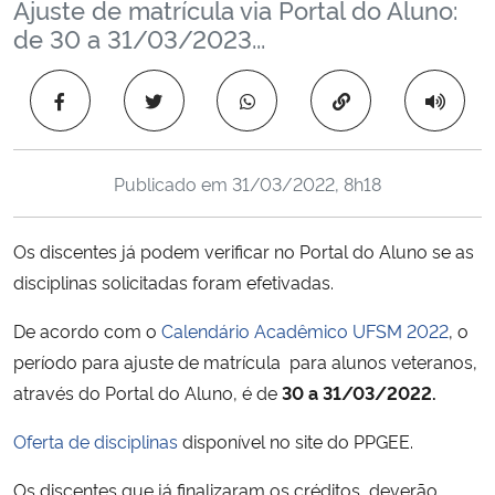
Ajuste de matrícula via Portal do Aluno:
Ministério da Cidadania
de 30 a 31/03/2023...
Ministério da Saúde
Copiar para área 
Ministério de Minas e Energia
Publicado em
31/03/2022, 8h18
Ministério da Ciência, Tecnologia, Inovações e Comunicações
Os discentes já podem verificar no Portal do Aluno se as
Ministério do Meio Ambiente
disciplinas solicitadas foram efetivadas.
Ministério do Turismo
De acordo com o
Calendário Acadêmico UFSM 2022
, o
período para ajuste de matrícula para alunos veteranos,
Ministério do Desenvolvimento Regional
através do Portal do Aluno, é de
30 a 31/03/2022.
Controladoria-Geral da União
Oferta de disciplinas
disponível no site do PPGEE.
Os discentes que já finalizaram os créditos, deverão
Ministério da Mulher, da Família e dos Direitos Humanos