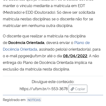
manter o vínculo mediante a matrícula em EDT
Secretaria-Geral
(Mestrado) e EDD (Doutorado). Só deve ser solicitada
matrícula nestas disciplinas se o discente não for se
Secretaria de Governo
matricular em nenhuma outra disciplina.
O discente que realizar a matrícula na disciplina
Gabinete de Segurança Institucional
de
Docência Orientada
, deverá enviar o
Plano de
Docência Orientada
, assinado pelo(a) orientador(a), para
Advocacia-Geral da União
o e-mail ppgee@ufsm.br até o dia
08/04/2022
. A não
Banco Central do Brasil
entrega do Plano de Docência Orientada implica na
exclusão da matrícula nesta disciplina.
Planalto
Divulgue este conteúdo:
https://ufsm.br/r-553-3678
Copiar
para área de tran
Registrado em
NOTÍCIAS