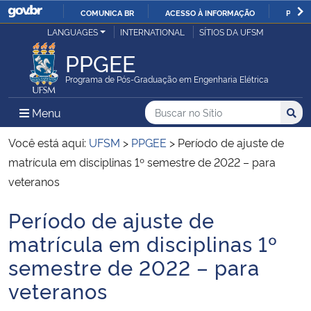
COMUNICA BR
ACESSO À INFORMAÇÃO
PARTI
Casa Civil
LANGUAGES
INTERNATIONAL
SÍTIOS DA UFSM
IR
PARA
PPGEE
Ministério da Justiça e Segurança Pública
O
Programa de Pós-Graduação em Engenharia Elétrica
CONTEÚDO
Ministério da Defesa
Buscar no no Sítio
Busca
Busca:
Menu Principal do Sítio
Menu
Busc
Ministério das Relações Exteriores
Você está aqui:
UFSM
>
PPGEE
>
Período de ajuste de
matrícula em disciplinas 1º semestre de 2022 – para
Ministério da Economia
veteranos
Período de ajuste de
Ministério da Infraestrutura
Início do conteúdo
matrícula em disciplinas 1º
Ministério da Agricultura, Pecuária e Abastecimento
semestre de 2022 – para
veteranos
Ministério da Educação