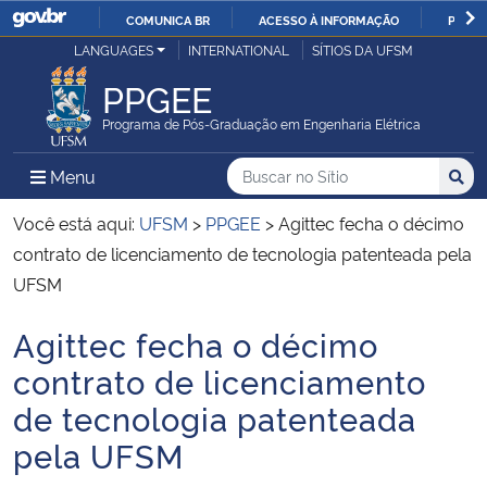
COMUNICA BR
ACESSO À INFORMAÇÃO
PARTI
Casa Civil
LANGUAGES
INTERNATIONAL
SÍTIOS DA UFSM
IR
PARA
PPGEE
Ministério da Justiça e Segurança Pública
O
Programa de Pós-Graduação em Engenharia Elétrica
CONTEÚDO
Ministério da Defesa
Buscar no no Sítio
Busca
Busca:
Menu Principal do Sítio
Menu
Busc
Ministério das Relações Exteriores
Você está aqui:
UFSM
>
PPGEE
>
Agittec fecha o décimo
contrato de licenciamento de tecnologia patenteada pela
Ministério da Economia
UFSM
Agittec fecha o décimo
Ministério da Infraestrutura
Início do conteúdo
contrato de licenciamento
Ministério da Agricultura, Pecuária e Abastecimento
de tecnologia patenteada
pela UFSM
Ministério da Educação