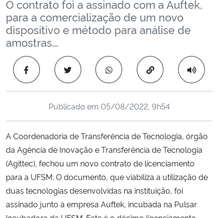
O contrato foi a assinado com a Auftek,
Ministério da Cidadania
para a comercialização de um novo
dispositivo e método para análise de
Ministério da Saúde
amostras...
Ministério de Minas e Energia
Copiar para área 
Ministério da Ciência, Tecnologia, Inovações e Comunicações
Publicado em
05/08/2022, 9h54
Ministério do Meio Ambiente
A Coordenadoria de Transferência de Tecnologia, órgão
Ministério do Turismo
da Agência de Inovação e Transferência de Tecnologia
(Agittec), fechou um novo contrato de licenciamento
Ministério do Desenvolvimento Regional
para a UFSM. O documento, que viabiliza a utilização de
Controladoria-Geral da União
duas tecnologias desenvolvidas na instituição, foi
assinado junto à empresa Auftek, incubada na Pulsar
Ministério da Mulher, da Família e dos Direitos Humanos
Incubadora da UFSM. Este é o décimo licenciamento