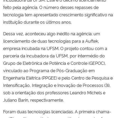
feito pela agência. O número desses repasses de
Secretaria-Geral
tecnologia tem apresentado crescimento significativo na
instituição durante os últimos anos.
Secretaria de Governo
Dessa vez, aconteceu algo inédito na agência: um
Gabinete de Segurança Institucional
licenciamento de duas tecnologias para a Auftek,
empresa incubada na UFSM. O projeto contou com a
Advocacia-Geral da União
parceria da incubadora da UFSM, por intermédio do
Grupo de Eletrônica de Potência e Controle (GEPOC),
Banco Central do Brasil
vinculado ao Programa de Pós-Graduação em
Engenharia Elétrica (PPGEE) e pelo Centro de Pesquisa e
Planalto
Intensificação, Integração e Inovação de Processos (3i),
sob a orientação dos professores Leandro Michels e
Juliano Barin, respectivamente.
Foram duas tecnologias licenciadas. A primeira chama-