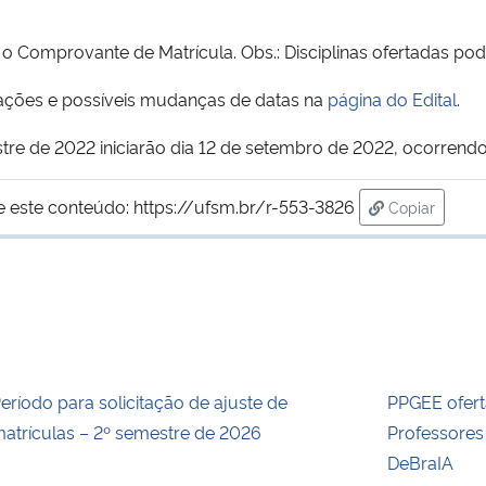
s o Comprovante de Matrícula. Obs.: Disciplinas ofertadas 
ções e possíveis mudanças de datas na
página do Edital
.
re de 2022 iniciarão dia 12 de setembro de 2022, ocorrendo 
e este conteúdo:
https://ufsm.br/r-553-3826
Copiar
para área d
eríodo para solicitação de ajuste de
PPGEE ofert
atrículas – 2º semestre de 2026
Professore
DeBraIA