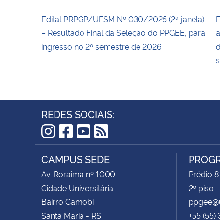
Edital PRPGP/UFSM Nº 030/2025 (2ª janela)
E
– Resultado Final da Seleção do PPGEE, para
a
ingresso no 2º semestre de 2026
d
s
REDES SOCIAIS:
Instagram
Facebook
YouTube
RSS
CAMPUS SEDE
PROGR
Av. Roraima nº 1000
Prédio 8
Cidade Universitária
2º piso 
Bairro Camobi
ppgee@u
Santa Maria - RS
+55 (55)