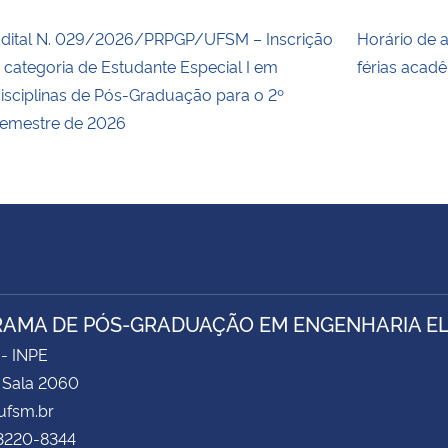
dital N. 029/2026/PRPGP/UFSM – Inscrição
Horário de 
 categoria de Estudante Especial I em
férias acad
isciplinas de Pós-Graduação para o 2º
emestre de 2026
AMA DE PÓS-GRADUAÇÃO EM ENGENHARIA ELÉ
 - INPE
- Sala 2060
fsm.br
 3220-8344