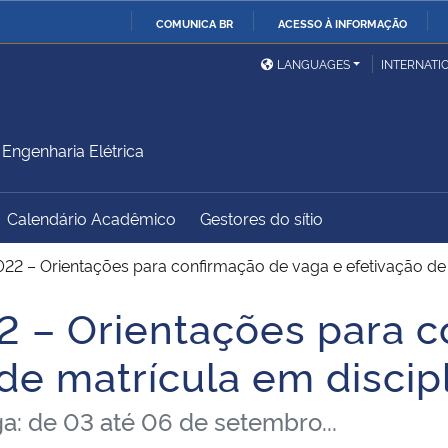
COMUNICA BR
ACESSO À INFORMAÇÃO
Ministério da Defesa
Ministério das Relações
Mini
IR
LANGUAGES
INTERNATI
Exteriores
PARA
O
Ministério da Cidadania
Ministério da Saúde
Mini
CONTEÚDO
ngenharia Elétrica
Calendário Acadêmico
Gestores do sítio
Ministério do
Controladoria-Geral da
Mini
Desenvolvimento Regional
União
Famí
022 – Orientações para confirmação de vaga e efetivação de 
Hum
2 – Orientações para 
Advocacia-Geral da União
Banco Central do Brasil
Plan
de matrícula em discip
a: de 03 até 06 de setembro...