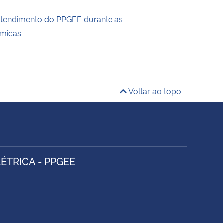
atendimento do PPGEE durante as
êmicas
Voltar ao topo
TRICA - PPGEE