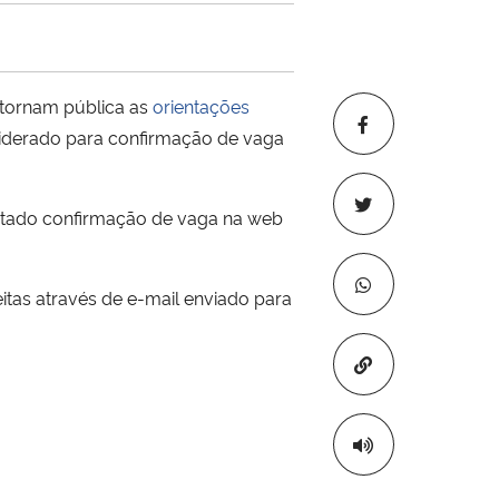
tornam pública as
orientações
siderado para confirmação de vaga
citado confirmação de vaga na web
eitas através de e-mail enviado para
Copiar para áre