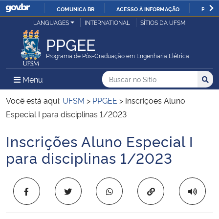
COMUNICA BR
ACESSO À INFORMAÇÃO
PARTI
Casa Civil
LANGUAGES
INTERNATIONAL
SÍTIOS DA UFSM
IR
PARA
PPGEE
Ministério da Justiça e Segurança Pública
O
Programa de Pós-Graduação em Engenharia Elétrica
CONTEÚDO
Ministério da Defesa
Buscar no no Sítio
Busca
Busca:
Menu Principal do Sítio
Menu
Busc
Ministério das Relações Exteriores
Você está aqui:
UFSM
>
PPGEE
>
Inscrições Aluno
Especial I para disciplinas 1/2023
Ministério da Economia
Inscrições Aluno Especial I
Início do conteúdo
Ministério da Infraestrutura
para disciplinas 1/2023
Ministério da Agricultura, Pecuária e Abastecimento
Copiar para área 
Ministério da Educação