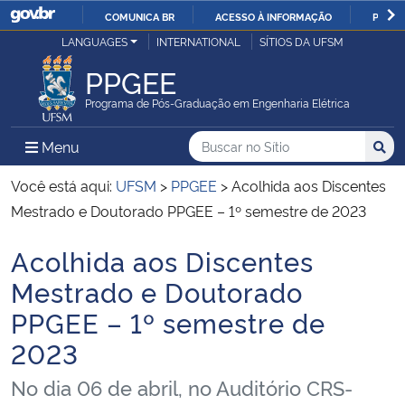
COMUNICA BR
ACESSO À INFORMAÇÃO
PARTI
Casa Civil
LANGUAGES
INTERNATIONAL
SÍTIOS DA UFSM
IR
PARA
PPGEE
Ministério da Justiça e Segurança Pública
O
Programa de Pós-Graduação em Engenharia Elétrica
CONTEÚDO
Ministério da Defesa
Buscar no no Sítio
Busca
Busca:
Menu Principal do Sítio
Menu
Busc
Ministério das Relações Exteriores
Você está aqui:
UFSM
>
PPGEE
>
Acolhida aos Discentes
Mestrado e Doutorado PPGEE – 1º semestre de 2023
Ministério da Economia
Acolhida aos Discentes
Início do conteúdo
Ministério da Infraestrutura
Mestrado e Doutorado
PPGEE – 1º semestre de
Ministério da Agricultura, Pecuária e Abastecimento
2023
Ministério da Educação
No dia 06 de abril, no Auditório CRS-