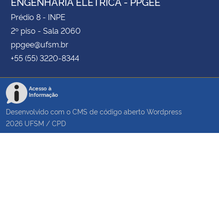
ENGENHARIA ELÉTRICA - PPGEE
Prédio 8 - INPE
2º piso - Sala 2060
ppgee@ufsm.br
+55 (55) 3220-8344
Acesso à
Informação
Desenvolvido com o CMS de código aberto
Wordpress
2026
UFSM
/
CPD