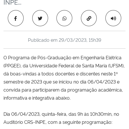
INPE...
Ministério da Cidadania
Copiar para área 
Ministério da Saúde
Ministério de Minas e Energia
Publicado em
29/03/2023, 15h39
Ministério da Ciência, Tecnologia, Inovações e Comunicações
O Programa de Pós-Graduação em Engenharia Elétrica
(PPGEE), da Universidade Federal de Santa Maria (UFSM),
Ministério do Meio Ambiente
dá boas-vindas a todos docentes e discentes neste 1º
semestre de 2023 que se iniciou no dia 06/04/2023 e
Ministério do Turismo
convida para participarem da programação acadêmica,
Ministério do Desenvolvimento Regional
informativa e integrativa abaixo.
Controladoria-Geral da União
Dia 06/04/2023, quinta-feira, das 9h às 10h30min, no
Auditório CRS-INPE, com a seguinte programação:
Ministério da Mulher, da Família e dos Direitos Humanos