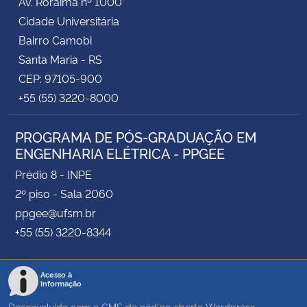
Av. Roraima nº 1000
Cidade Universitária
Bairro Camobi
Santa Maria - RS
CEP: 97105-900
+55 (55) 3220-8000
PROGRAMA DE PÓS-GRADUAÇÃO EM
ENGENHARIA ELÉTRICA - PPGEE
Prédio 8 - INPE
2º piso - Sala 2060
ppgee@ufsm.br
+55 (55) 3220-8344
Acesso à
Informação
Desenvolvido com o CMS de código aberto
Wordpress