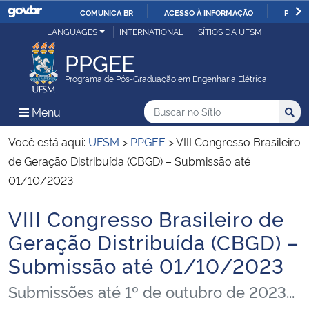
COMUNICA BR
ACESSO À INFORMAÇÃO
PARTI
Casa Civil
LANGUAGES
INTERNATIONAL
SÍTIOS DA UFSM
IR
PARA
PPGEE
Ministério da Justiça e Segurança Pública
O
Programa de Pós-Graduação em Engenharia Elétrica
CONTEÚDO
Ministério da Defesa
Buscar no no Sítio
Busca
Busca:
Menu Principal do Sítio
Menu
Busc
Ministério das Relações Exteriores
Você está aqui:
UFSM
>
PPGEE
>
VIII Congresso Brasileiro
de Geração Distribuída (CBGD) – Submissão até
Ministério da Economia
01/10/2023
VIII Congresso Brasileiro de
Ministério da Infraestrutura
Início do conteúdo
Geração Distribuída (CBGD) –
Ministério da Agricultura, Pecuária e Abastecimento
Submissão até 01/10/2023
Ministério da Educação
Submissões até 1º de outubro de 2023...