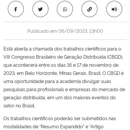
Ministério da Cidadania
Copiar para área 
Ministério da Saúde
Publicado em
06/09/2023, 13h00
Ministério de Minas e Energia
Está aberta a chamada dos trabalhos científicos para o
Ministério da Ciência, Tecnologia, Inovações e Comunicações
VIII Congresso Brasileiro de Geração Distribuída (CBGD),
que acontecerá entre os dias 16 e 17 de novembro de
Ministério do Meio Ambiente
2023, em Belo Horizonte, Minas Gerais, Brasil. O CBGD é
uma oportunidade para a academia divulgar suas
Ministério do Turismo
pesquisas para profissionais e empresas do mercado de
geração distribuída, em um dos maiores eventos do
Ministério do Desenvolvimento Regional
setor no Brasil.
Controladoria-Geral da União
Os trabalhos científicos poderão ser submetidos nas
modalidades de “Resumo Expandido” e “Artigo
Ministério da Mulher, da Família e dos Direitos Humanos