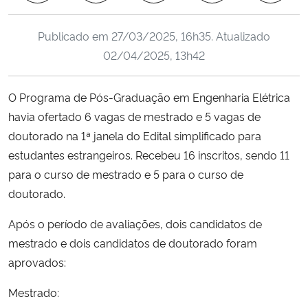
Ministério da Cidadania
Publicado em
27/03/2025, 16h35
. Atualizado
Ministério da Saúde
02/04/2025, 13h42
Ministério de Minas e Energia
O Programa de Pós-Graduação em Engenharia Elétrica
havia ofertado 6 vagas de mestrado e 5 vagas de
Ministério da Ciência, Tecnologia, Inovações e Comunicações
doutorado na 1ª janela do Edital simplificado para
estudantes estrangeiros. Recebeu 16 inscritos, sendo 11
Ministério do Meio Ambiente
para o curso de mestrado e 5 para o curso de
doutorado.
Ministério do Turismo
Após o período de avaliações, dois candidatos de
Ministério do Desenvolvimento Regional
mestrado e dois candidatos de doutorado foram
aprovados:
Controladoria-Geral da União
Mestrado:
Ministério da Mulher, da Família e dos Direitos Humanos