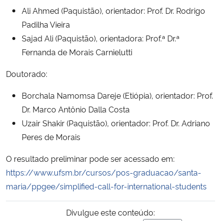
Ali Ahmed (Paquistão), orientador: Prof. Dr. Rodrigo
Secretaria-Geral
Padilha Vieira
Sajad Ali (Paquistão), orientadora: Prof.ª Dr.ª
Secretaria de Governo
Fernanda de Morais Carnielutti
Doutorado:
Gabinete de Segurança Institucional
Borchala Namomsa Dareje (Etiópia), orientador: Prof.
Advocacia-Geral da União
Dr. Marco Antônio Dalla Costa
Uzair Shakir (Paquistão), orientador: Prof. Dr. Adriano
Banco Central do Brasil
Peres de Morais
Planalto
O resultado preliminar pode ser acessado em:
https://www.ufsm.br/cursos/pos-graduacao/santa-
maria/ppgee/simplified-call-for-international-students
Divulgue este conteúdo: