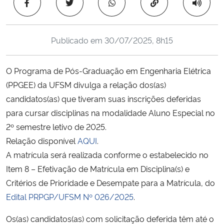
Copiar para área 
Ministério da Cidadania
Ministério da Saúde
Publicado em
30/07/2025, 8h15
Ministério de Minas e Energia
O Programa de Pós-Graduação em Engenharia Elétrica
(PPGEE) da UFSM divulga a relação dos(as)
Ministério da Ciência, Tecnologia, Inovações e Comunicações
candidatos(as) que tiveram suas inscrições deferidas
para cursar disciplinas na modalidade Aluno Especial no
Ministério do Meio Ambiente
2º semestre letivo de 2025.
Relação disponível
AQUI
.
Ministério do Turismo
A matrícula será realizada conforme o estabelecido no
Item 8 – Efetivação de Matrícula em Disciplina(s) e
Ministério do Desenvolvimento Regional
Critérios de Prioridade e Desempate para a Matrícula, do
Controladoria-Geral da União
Edital PRPGP/UFSM Nº 026/2025
.
Os(as) candidatos(as) com solicitação deferida têm até o
Ministério da Mulher, da Família e dos Direitos Humanos