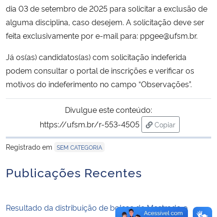
dia 03 de setembro de 2025 para solicitar a exclusão de
alguma disciplina, caso desejem. A solicitação deve ser
Secretaria-Geral
feita exclusivamente por e-mail para: ppgee@ufsm.br.
Secretaria de Governo
Já os(as) candidatos(as) com solicitação indeferida
podem consultar o portal de inscrições e verificar os
Gabinete de Segurança Institucional
motivos do indeferimento no campo “Observações”.
Advocacia-Geral da União
Divulgue este conteúdo:
https://ufsm.br/r-553-4505
Copiar
Banco Central do Brasil
para área de tran
Registrado em
SEM CATEGORIA
Planalto
Publicações Recentes
Resultado da distribuição de bolsas de Mestrado e