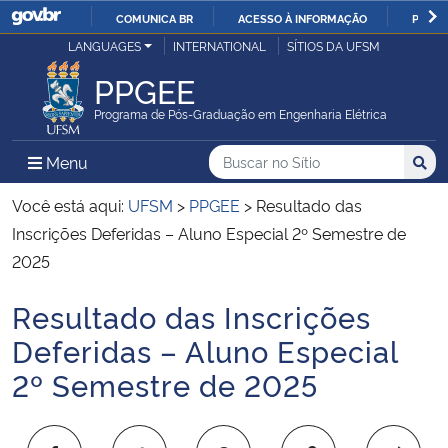
COMUNICA BR
ACESSO À INFORMAÇÃO
PARTI
Casa Civil
LANGUAGES
INTERNATIONAL
SÍTIOS DA UFSM
IR
PARA
PPGEE
Ministério da Justiça e Segurança Pública
O
Programa de Pós-Graduação em Engenharia Elétrica
CONTEÚDO
Ministério da Defesa
Buscar no no Sítio
Busca
Busca:
Menu Principal do Sítio
Menu
Busc
Ministério das Relações Exteriores
Você está aqui:
UFSM
>
PPGEE
>
Resultado das
Inscrições Deferidas – Aluno Especial 2º Semestre de
Ministério da Economia
2025
Resultado das Inscrições
Ministério da Infraestrutura
Início do conteúdo
Deferidas – Aluno Especial
Ministério da Agricultura, Pecuária e Abastecimento
2º Semestre de 2025
Ministério da Educação