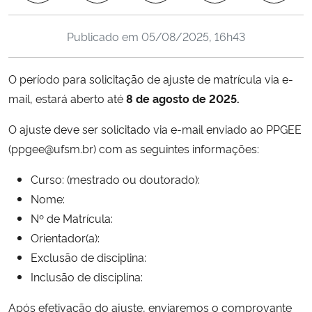
Ministério da Cidadania
Publicado em
05/08/2025, 16h43
Ministério da Saúde
O período para solicitação de ajuste de matrícula via e-
Ministério de Minas e Energia
mail, estará aberto até
8 de agosto de 2025.
Ministério da Ciência, Tecnologia, Inovações e Comunicações
O ajuste deve ser solicitado via e-mail enviado ao PPGEE
(ppgee@ufsm.br) com as seguintes informações:
Ministério do Meio Ambiente
Curso: (mestrado ou doutorado):
Ministério do Turismo
Nome:
Nº de Matrícula:
Ministério do Desenvolvimento Regional
Orientador(a):
Exclusão de disciplina:
Controladoria-Geral da União
Inclusão de disciplina:
Após efetivação do ajuste, enviaremos o comprovante
Ministério da Mulher, da Família e dos Direitos Humanos