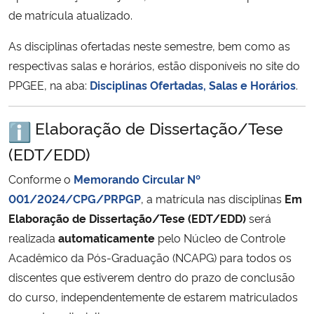
de matrícula atualizado.
Secretaria-Geral
As disciplinas ofertadas neste semestre, bem como as
respectivas salas e horários, estão disponíveis no site do
Secretaria de Governo
PPGEE, na aba:
Disciplinas Ofertadas, Salas e Horários
.
Gabinete de Segurança Institucional
Elaboração de Dissertação/Tese
Advocacia-Geral da União
(EDT/EDD)
Conforme o
Memorando Circular Nº
Banco Central do Brasil
001/2024/CPG/PRPGP
, a matrícula nas disciplinas
Em
Elaboração de Dissertação/Tese (EDT/EDD)
será
Planalto
realizada
automaticamente
pelo Núcleo de Controle
Acadêmico da Pós-Graduação (NCAPG) para todos os
discentes que estiverem dentro do prazo de conclusão
do curso, independentemente de estarem matriculados