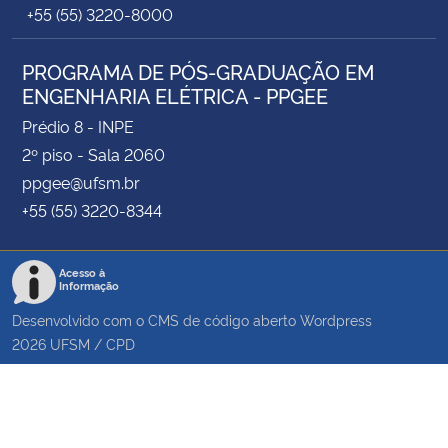
+55 (55) 3220-8000
PROGRAMA DE PÓS-GRADUAÇÃO EM
ENGENHARIA ELÉTRICA - PPGEE
Prédio 8 - INPE
2º piso - Sala 2060
ppgee@ufsm.br
+55 (55) 3220-8344
Acesso à
Informação
Desenvolvido com o CMS de código aberto
Wordpress
2026
UFSM
/
CPD