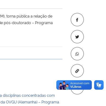
), torna pública a relação de
 de pós-doutorado – Programa
e transferência
Copiar para áre
a disciplinas concentradas com
s da OVGU (Alemanha) – Programa