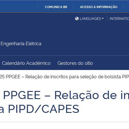
COMUNICA BR
ACESSO À INFORMAÇÃO
Ministério da Defesa
Ministério das Relações
Mini
IR
LANGUAGES
INTERNATI
Exteriores
PARA
O
Ministério da Cidadania
Ministério da Saúde
Mini
CONTEÚDO
ngenharia Elétrica
Calendário Acadêmico
Gestores do sítio
Ministério do
Controladoria-Geral da
Mini
Desenvolvimento Regional
União
Famí
25 PPGEE – Relação de inscritos para seleção de bolsista 
Hum
 PPGEE – Relação de in
Advocacia-Geral da União
Banco Central do Brasil
Plan
ta PIPD/CAPES