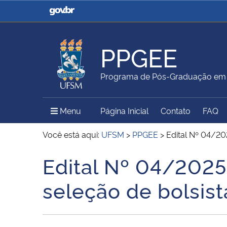
Casa Civil
Ministério da Justiça e
Segurança Pública
PPGEE
Ministério da Agricultura,
Ministério da Educação
Programa de Pós-Graduação em E
Pecuária e Abastecimento
Menu Principal do Sítio
Menu
Página Inicial
Contato
FAQ
Ministério do Meio Ambiente
Ministério do Turismo
Você está aqui:
UFSM
>
PPGEE
>
Edital Nº 04/20
Edital Nº 04/2025
Início do conteúdo
Secretaria de Governo
Gabinete de Segurança
seleção de bolsis
Institucional