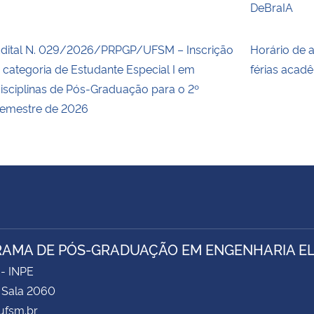
DeBraIA
dital N. 029/2026/PRPGP/UFSM – Inscrição
Horário de 
 categoria de Estudante Especial I em
férias acad
isciplinas de Pós-Graduação para o 2º
emestre de 2026
AMA DE PÓS-GRADUAÇÃO EM ENGENHARIA ELÉ
 - INPE
- Sala 2060
fsm.br