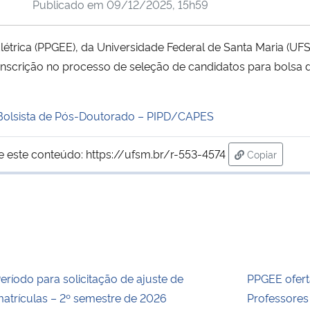
Publicado em
09/12/2025, 15h59
rica (PPGEE), da Universidade Federal de Santa Maria (UFSM
nscrição no processo de seleção de candidatos para bolsa
lsista de Pós-Doutorado – PIPD/CAPES
e este conteúdo:
https://ufsm.br/r-553-4574
Copiar
para área d
eríodo para solicitação de ajuste de
PPGEE ofert
atrículas – 2º semestre de 2026
Professore