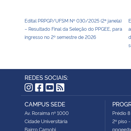
Edital PRPGP/UFSM Nº 030/2025 (2ª janela)
E
– Resultado Final da Seleção do PPGEE, para
a
ingresso no 2º semestre de 2026
d
s
REDES SOCIAIS:
Instagram
Facebook
YouTube
RSS
CAMPUS SEDE
PROGR
Av. Roraima nº 1000
Prédio 8
Cidade Universitária
2º piso 
Bairro Camobi
ppgee@u