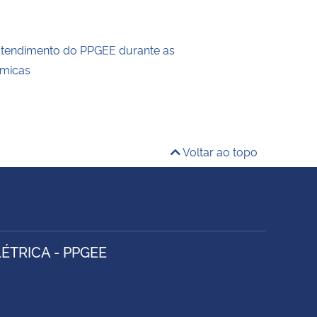
atendimento do PPGEE durante as
êmicas
Voltar ao topo
TRICA - PPGEE