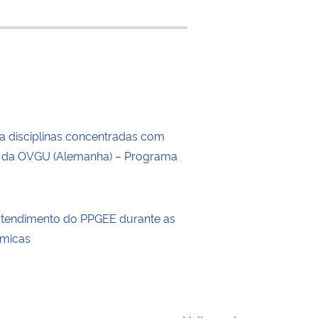
e transferência
a disciplinas concentradas com
s da OVGU (Alemanha) – Programa
atendimento do PPGEE durante as
êmicas