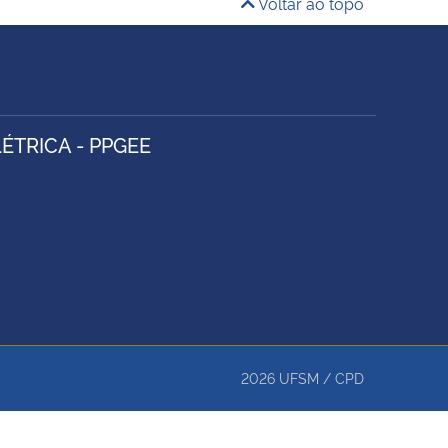
Voltar ao topo
TRICA - PPGEE
2026
UFSM
/
CPD