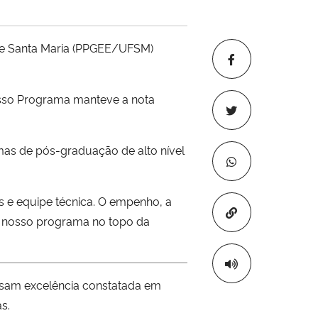
de Santa Maria (PPGEE/UFSM)
nosso Programa manteve a nota
as de pós-graduação de alto nível
 e equipe técnica. O empenho, a
Copiar para áre
o nosso programa no topo da
essam excelência constatada em
s.