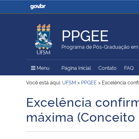
Casa Civil
Ministério da Justiça e
Segurança Pública
PPGEE
Ministério da Agricultura,
Ministério da Educação
Programa de Pós-Graduação em E
Pecuária e Abastecimento
Menu Principal do Sítio
Menu
Página Inicial
Contato
FAQ
Ministério do Meio Ambiente
Ministério do Turismo
Você está aqui:
UFSM
>
PPGEE
>
Excelência con
Excelência confi
Início do conteúdo
Secretaria de Governo
Gabinete de Segurança
máxima (Conceito 
Institucional