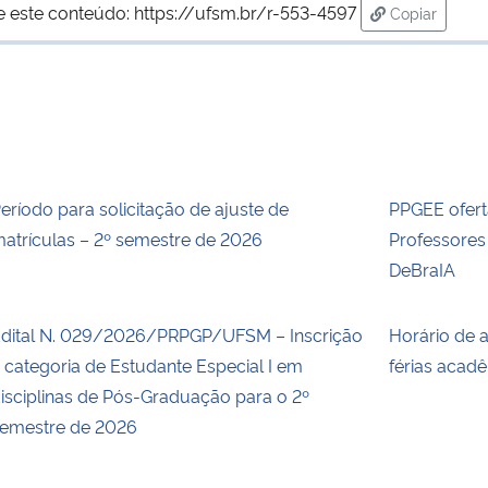
e este conteúdo:
https://ufsm.br/r-553-4597
Copiar
para área d
eríodo para solicitação de ajuste de
PPGEE ofert
atrículas – 2º semestre de 2026
Professore
DeBraIA
dital N. 029/2026/PRPGP/UFSM – Inscrição
Horário de 
 categoria de Estudante Especial I em
férias acad
isciplinas de Pós-Graduação para o 2º
emestre de 2026