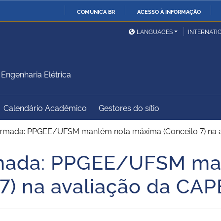
COMUNICA BR
ACESSO À INFORMAÇÃO
Ministério da Defesa
Ministério das Relações
Mini
IR
LANGUAGES
INTERNATI
Exteriores
PARA
O
Ministério da Cidadania
Ministério da Saúde
Mini
CONTEÚDO
ngenharia Elétrica
Calendário Acadêmico
Gestores do sítio
Ministério do
Controladoria-Geral da
Mini
Desenvolvimento Regional
União
Famí
firmada: PPGEE/UFSM mantém nota máxima (Conceito 7) na 
Hum
rmada: PPGEE/UFSM ma
Advocacia-Geral da União
Banco Central do Brasil
Plan
7) na avaliação da CAP