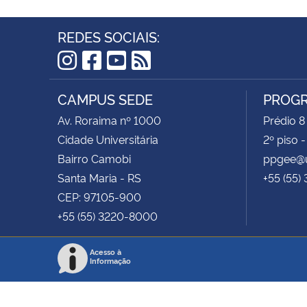
REDES SOCIAIS:
Instagram
Facebook
YouTube
RSS
CAMPUS SEDE
PROGR
Av. Roraima nº 1000
Prédio 8
Cidade Universitária
2º piso 
Bairro Camobi
ppgee@u
Santa Maria - RS
+55 (55)
CEP: 97105-900
+55 (55) 3220-8000
Acesso à
Informação