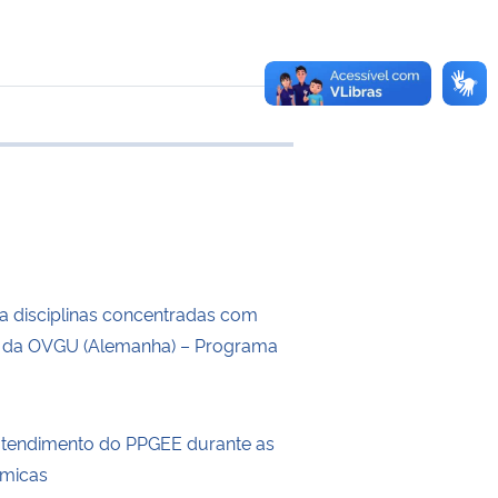
e transferência
a disciplinas concentradas com
s da OVGU (Alemanha) – Programa
atendimento do PPGEE durante as
êmicas