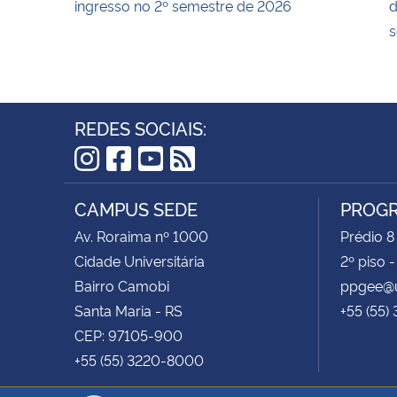
ingresso no 2º semestre de 2026
d
s
REDES SOCIAIS:
Instagram
Facebook
YouTube
RSS
CAMPUS SEDE
PROGR
Av. Roraima nº 1000
Prédio 8
Cidade Universitária
2º piso 
Bairro Camobi
ppgee@u
Santa Maria - RS
+55 (55)
CEP: 97105-900
+55 (55) 3220-8000