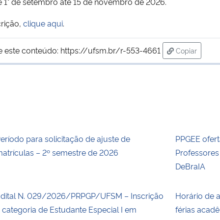
 de 1° de setembro até 15 de novembro de 2026.
crição,
clique aqui
.
e este conteúdo:
https://ufsm.br/r-553-4661
Copiar
para área d
eríodo para solicitação de ajuste de
PPGEE ofert
atrículas – 2º semestre de 2026
Professore
DeBraIA
dital N. 029/2026/PRPGP/UFSM – Inscrição
Horário de 
 categoria de Estudante Especial I em
férias acad