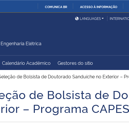
COMUNICA BR
ACESSO À INFORMAÇÃO
Ministério da Defesa
Ministério das Relações
Mini
IR
LANGUAGES
INTERNATI
Exteriores
PARA
O
Ministério da Cidadania
Ministério da Saúde
Mini
CONTEÚDO
ngenharia Elétrica
Calendário Acadêmico
Gestores do sítio
Ministério do
Controladoria-Geral da
Mini
Desenvolvimento Regional
União
Famí
eleção de Bolsista de Doutorado Sanduíche no Exterior
Hum
eção de Bolsista de D
Advocacia-Geral da União
Banco Central do Brasil
Plan
erior – Programa CA