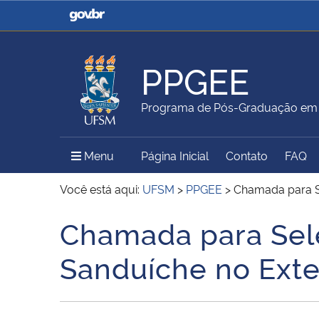
Casa Civil
Ministério da Justiça e
Segurança Pública
PPGEE
Ministério da Agricultura,
Ministério da Educação
Programa de Pós-Graduação em E
Pecuária e Abastecimento
Menu Principal do Sítio
Menu
Página Inicial
Contato
FAQ
Ministério do Meio Ambiente
Ministério do Turismo
Você está aqui:
UFSM
>
PPGEE
>
Chamada para S
Chamada para Sel
Início do conteúdo
Secretaria de Governo
Gabinete de Segurança
Sanduíche no Ext
Institucional