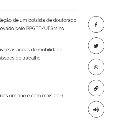
leção de um bolsista de doutorado
aprovado pelo PPGEE/UFSM no
iversas ações de mobilidade
missões de trabalho
Copiar para áre
enos um ano e com mais de 6