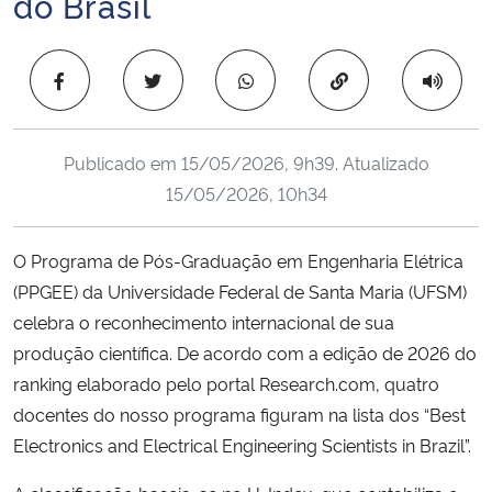
do Brasil
Ministério da Cidadania
Copiar para área 
Ministério da Saúde
Ministério de Minas e Energia
Publicado em
15/05/2026, 9h39
. Atualizado
15/05/2026, 10h34
Ministério da Ciência, Tecnologia, Inovações e Comunicações
Ministério do Meio Ambiente
O Programa de Pós-Graduação em Engenharia Elétrica
(PPGEE) da Universidade Federal de Santa Maria (UFSM)
Ministério do Turismo
celebra o reconhecimento internacional de sua
produção científica.
De acordo com a edição de 2026 do
Ministério do Desenvolvimento Regional
ranking elaborado pelo portal Research.com, quatro
docentes do nosso programa figuram na lista dos “Best
Controladoria-Geral da União
Electronics and Electrical Engineering Scientists in Brazil”
.
Ministério da Mulher, da Família e dos Direitos Humanos