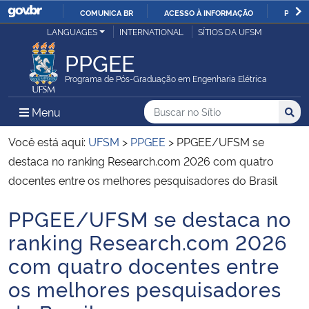
COMUNICA BR
ACESSO À INFORMAÇÃO
PARTI
Casa Civil
LANGUAGES
INTERNATIONAL
SÍTIOS DA UFSM
IR
PARA
PPGEE
Ministério da Justiça e Segurança Pública
O
Programa de Pós-Graduação em Engenharia Elétrica
CONTEÚDO
Ministério da Defesa
Buscar no no Sítio
Busca
Busca:
Menu Principal do Sítio
Menu
Busc
Ministério das Relações Exteriores
Você está aqui:
UFSM
>
PPGEE
>
PPGEE/UFSM se
destaca no ranking Research.com 2026 com quatro
Ministério da Economia
docentes entre os melhores pesquisadores do Brasil
PPGEE/UFSM se destaca no
Ministério da Infraestrutura
Início do conteúdo
ranking Research.com 2026
Ministério da Agricultura, Pecuária e Abastecimento
com quatro docentes entre
os melhores pesquisadores
Ministério da Educação