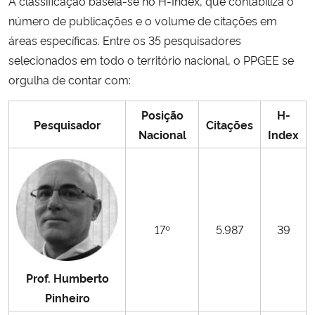
A classificação baseia-se no
H-Index, que contabiliza o
número de publicações e o volume de citações em
Secretaria-Geral
áreas específicas
. Entre os 35 pesquisadores
selecionados em todo o território nacional, o PPGEE se
Secretaria de Governo
orgulha de contar com:
Gabinete de Segurança Institucional
Posição
H-
Pesquisador
Citações
Nacional
Index
Advocacia-Geral da União
Banco Central do Brasil
Planalto
17º
5.987
39
Prof. Humberto
Pinheiro