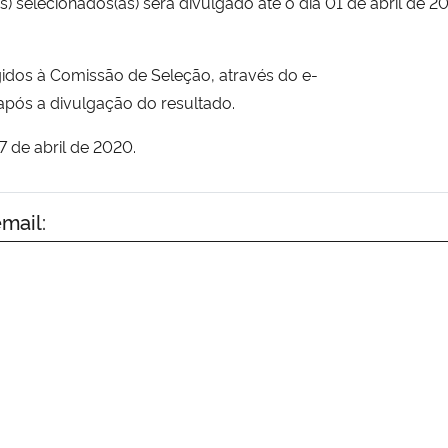
as) selecionados(as) será divulgado até o dia 01 de abril de
igidos à Comissão de Seleção, através do e-
 após a divulgação do resultado.
07 de abril de 2020.
mail: