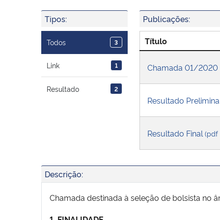
Tipos:
Publicações:
Título
Todos
3
Link
1
Chamada 01/2020 Se
Resultado
2
Resultado Prelimin
Resultado Final
(pdf
Descrição:
Chamada destinada à seleção de bolsista n
1. FINALIDADE