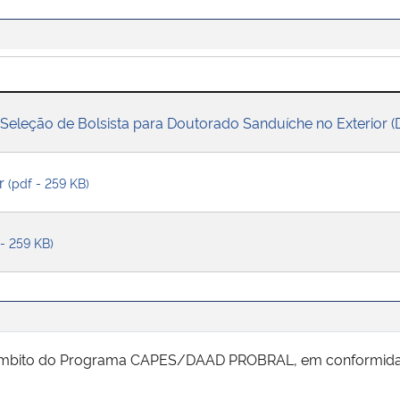
leção de Bolsista para Doutorado Sanduíche no Exterior (
ar
(pdf - 259 KB)
 - 259 KB)
o âmbito do Programa CAPES/DAAD PROBRAL, em conformid