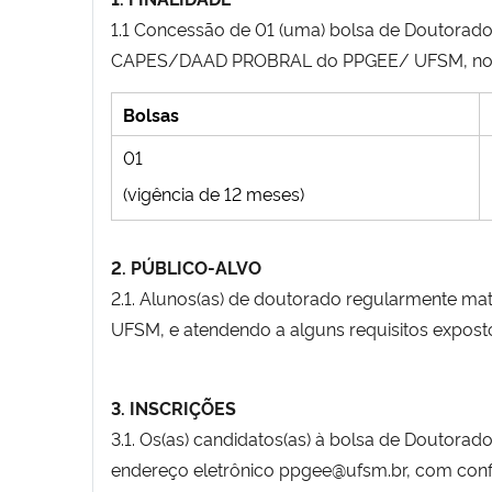
1.1 Concessão de 01 (uma) bolsa de Doutorado
CAPES/DAAD PROBRAL do PPGEE/ UFSM, no t
Bolsas
01
(vigência de 12 meses)
2. PÚBLICO-ALVO
2.1. Alunos(as) de doutorado regularmente m
UFSM, e atendendo a alguns requisitos expos
3. INSCRIÇÕES
3.1. Os(as) candidatos(as) à bolsa de Doutora
endereço eletrônico ppgee@ufsm.br, com conf