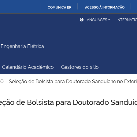
COMUNICA BR
ACESSO À INFORMAÇÃO
Ministério da Defesa
Ministério das Relações
Mini
IR
LANGUAGES
INTERNATI
Exteriores
PARA
O
Ministério da Cidadania
Ministério da Saúde
Mini
CONTEÚDO
ngenharia Elétrica
Calendário Acadêmico
Gestores do sítio
Ministério do
Controladoria-Geral da
Mini
Desenvolvimento Regional
União
Famí
 – Seleção de Bolsista para Doutorado Sanduíche no Exteri
Hum
ão de Bolsista para Doutorado Sanduíc
Advocacia-Geral da União
Banco Central do Brasil
Plan