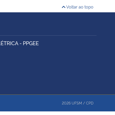
Voltar ao topo
TRICA - PPGEE
2026
UFSM
/
CPD