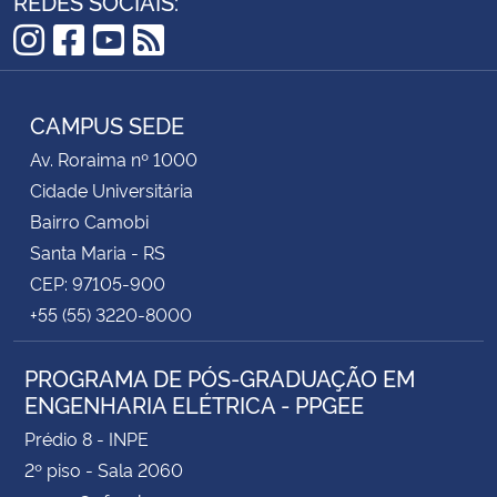
REDES SOCIAIS:
graduação ou MGA superior a 8,0, e ter cumprido
ao menos 50% da carga horária obrigatória da
Instagram
Facebook
YouTube
RSS
graduação. Alunos de Engenharia Elétrica – Campus
Camobi, currículo 2023, devem atender a requisitos
CAMPUS SEDE
adicionais.
Av. Roraima nº 1000
Cidade Universitária
Para inscrição, os alunos deverão reunir a
Bairro Camobi
documentação que consta no Edital e criar
Santa Maria - RS
processo eletrônico do tipo “Processo de inscrição e
CEP: 97105-900
matrícula no programa GradPG (134.111)” e anexar
+55 (55) 3220-8000
todos os documentos solicitados nos itens III, IV e V.
PROGRAMA DE PÓS-GRADUAÇÃO EM
ENGENHARIA ELÉTRICA - PPGEE
Prédio 8 - INPE
2º piso - Sala 2060