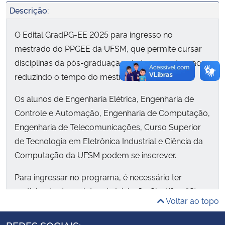
Descrição:
Secretaria-Geral
O Edital GradPG-EE 2025 para ingresso no
mestrado do PPGEE da UFSM, que permite cursar
Secretaria de Governo
disciplinas da pós-graduação ainda na graduação,
reduzindo o tempo do mestrado para um ano.
Gabinete de Segurança Institucional
Os alunos de Engenharia Elétrica, Engenharia de
Advocacia-Geral da União
Controle e Automação, Engenharia de Computação,
Engenharia de Telecomunicações, Curso Superior
Banco Central do Brasil
de Tecnologia em Eletrônica Industrial e Ciência da
Computação da UFSM podem se inscrever.
Planalto
Para ingressar no programa, é necessário ter
participado de projetos de Iniciação Científica (IC) ou
Voltar ao topo
Tecnológica (IT) na UFSM por no mínimo 12 meses,
ter no máximo 3 reprovações em disciplinas de