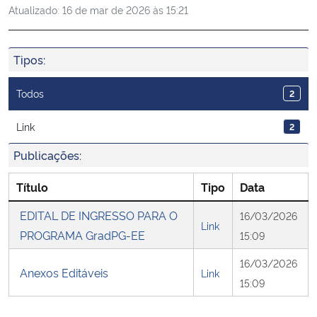
Atualizado:
16 de mar de 2026 às 15:21
Ministério da Cidadania
Ministério da Saúde
Tipos:
Ministério de Minas e Energia
Todos
2
Ministério da Ciência, Tecnologia, Inovações e Comunicações
Link
2
Publicações:
Ministério do Meio Ambiente
Título
Tipo
Data
Ministério do Turismo
EDITAL DE INGRESSO PARA O
16/03/2026
Link
PROGRAMA GradPG-EE
15:09
Ministério do Desenvolvimento Regional
16/03/2026
Anexos Editáveis
Link
Controladoria-Geral da União
15:09
Ministério da Mulher, da Família e dos Direitos Humanos