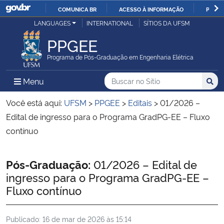
COMUNICA BR
ACESSO À INFORMAÇÃO
PARTI
Casa Civil
LANGUAGES
INTERNATIONAL
SÍTIOS DA UFSM
IR
PARA
PPGEE
Ministério da Justiça e Segurança Pública
O
Programa de Pós-Graduação em Engenharia Elétrica
CONTEÚDO
Ministério da Defesa
Buscar no no Sítio
Busca
Busca:
Menu Principal do Sítio
Menu
Busc
Ministério das Relações Exteriores
Você está aqui:
UFSM
>
PPGEE
>
Editais
>
01/2026 –
Edital de ingresso para o Programa GradPG-EE – Fluxo
Ministério da Economia
contínuo
Ministério da Infraestrutura
Início do conteúdo
Pós-Graduação:
01/2026 – Edital de
ingresso para o Programa GradPG-EE –
Ministério da Agricultura, Pecuária e Abastecimento
Fluxo contínuo
Ministério da Educação
Publicado:
16 de mar de 2026 às 15:14