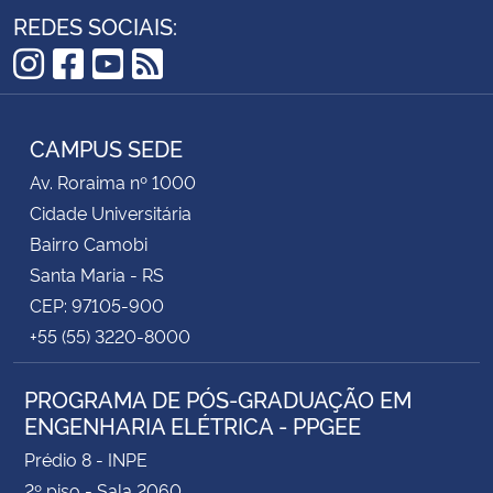
REDES SOCIAIS:
Público-alvo: Portadores de diploma de
Doutorado ou PhD, certificado, ou declaração
Instagram
Facebook
YouTube
RSS
do órgão máximo responsável pela Pós-
Graduação da Instituição de Ensino Superior, e
CAMPUS SEDE
que atende a outros requisitos do edital
Resultado preliminar: até 27/06/2025
Av. Roraima nº 1000
Resultado final: até 01/07/2025
Cidade Universitária
Bairro Camobi
O período de início da bolsa deverá ser a partir de 1°
Santa Maria - RS
de outubro até 15 de novembro de 2025.
CEP: 97105-900
+55 (55) 3220-8000
PROGRAMA DE PÓS-GRADUAÇÃO EM
ENGENHARIA ELÉTRICA - PPGEE
Prédio 8 - INPE
2º piso - Sala 2060