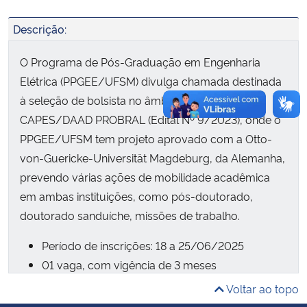
Descrição:
Secretaria-Geral
O Programa de Pós-Graduação em Engenharia
Secretaria de Governo
Elétrica (PPGEE/UFSM) divulga chamada destinada
à seleção de bolsista no âmbito do Programa
Gabinete de Segurança Institucional
CAPES/DAAD PROBRAL (Edital Nº 9/2023), onde o
PPGEE/UFSM tem projeto aprovado com a Otto-
Advocacia-Geral da União
von-Guericke-Universität Magdeburg, da Alemanha,
prevendo várias ações de mobilidade acadêmica
Banco Central do Brasil
em ambas instituições, como pós-doutorado,
Planalto
doutorado sanduíche, missões de trabalho.
Período de inscrições: 18 a 25/06/2025
01 vaga, com vigência de 3 meses
Tema: Simulação em Tempo Real, Hardware-in-
Voltar ao topo
the-Loop, Co-simulação