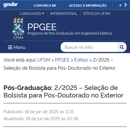
COMUNICA BR
ACESSO À INFORMAÇÃO
PARTI
Casa Civil
LANGUAGES
INTERNATIONAL
SÍTIOS DA UFSM
IR
PARA
PPGEE
Ministério da Justiça e Segurança Pública
O
Programa de Pós-Graduação em Engenharia Elétrica
CONTEÚDO
Ministério da Defesa
Buscar no no Sítio
Busca
Busca:
Menu Principal do Sítio
Menu
Busc
Ministério das Relações Exteriores
Você está aqui:
UFSM
>
PPGEE
>
Editais
>
2/2025 –
Seleção de Bolsista para Pós-Doutorado no Exterior
Ministério da Economia
Início do conteúdo
Pós-Graduação:
2/2025 – Seleção de
Ministério da Infraestrutura
Bolsista para Pós-Doutorado no Exterior
Ministério da Agricultura, Pecuária e Abastecimento
Publicado:
18 de jun de 2025 às 11:15
Atualizado:
28 de jun de 2025 às 00:38
Ministério da Educação