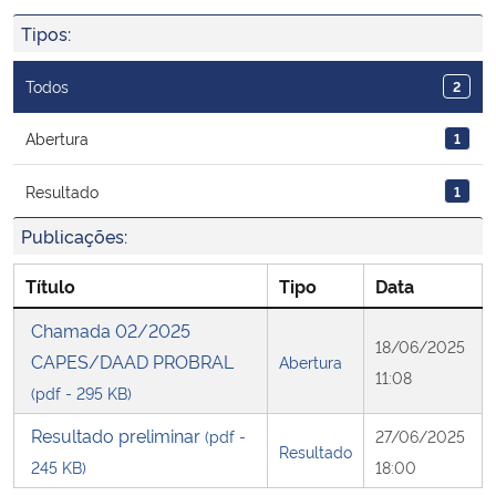
Ministério da Cidadania
Tipos:
Ministério da Saúde
Todos
2
Ministério de Minas e Energia
Abertura
1
Resultado
1
Ministério da Ciência, Tecnologia, Inovações e Comunicações
Publicações:
Ministério do Meio Ambiente
Título
Tipo
Data
Ministério do Turismo
Chamada 02/2025
18/06/2025
CAPES/DAAD PROBRAL
Abertura
Ministério do Desenvolvimento Regional
11:08
(pdf - 295 KB)
Controladoria-Geral da União
Resultado preliminar
(pdf -
27/06/2025
Resultado
245 KB)
18:00
Ministério da Mulher, da Família e dos Direitos Humanos