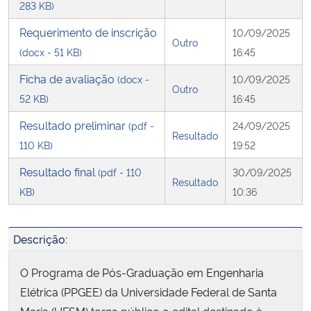
283 KB)
Requerimento de inscrição
Secretaria-Geral
10/09/2025
Outro
(docx - 51 KB)
16:45
Secretaria de Governo
Ficha de avaliação
(docx -
10/09/2025
Outro
52 KB)
16:45
Gabinete de Segurança Institucional
Resultado preliminar
(pdf -
24/09/2025
Resultado
Advocacia-Geral da União
110 KB)
19:52
Resultado final
(pdf - 110
30/09/2025
Banco Central do Brasil
Resultado
KB)
10:36
Planalto
Descrição:
O Programa de Pós-Graduação em Engenharia
Elétrica (PPGEE) da Universidade Federal de Santa