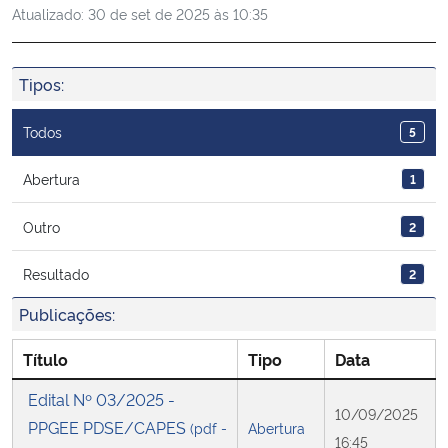
Atualizado:
30 de set de 2025 às 10:35
Ministério da Cidadania
Ministério da Saúde
Tipos:
Ministério de Minas e Energia
Todos
5
Ministério da Ciência, Tecnologia, Inovações e Comunicações
Abertura
1
Outro
2
Ministério do Meio Ambiente
Resultado
2
Ministério do Turismo
Publicações:
Ministério do Desenvolvimento Regional
Título
Tipo
Data
Controladoria-Geral da União
Edital Nº 03/2025 -
10/09/2025
PPGEE PDSE/CAPES
(pdf -
Abertura
Ministério da Mulher, da Família e dos Direitos Humanos
16:45