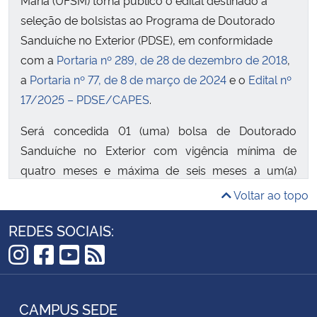
Maria (UFSM) torna público o edital destinado à
seleção de bolsistas ao Programa de Doutorado
Sanduíche no Exterior (PDSE), em conformidade
com a
Portaria nº 289, de 28 de dezembro de 2018
,
a
Portaria nº 77, de 8 de março de 2024
e o
Edital nº
17/2025 – PDSE/CAPES
.
Será concedida 01 (uma) bolsa de Doutorado
Sanduíche no Exterior com vigência mínima de
quatro meses e máxima de seis meses a um(a)
discente de doutorado do PPGEE, de acordo com
Voltar ao topo
os requisitos descritos no edital. O início das
REDES SOCIAIS:
atividades no exterior deve ser entre janeiro e
fevereiro de 2026.
Instagram
Facebook
YouTube
RSS
A submissão das inscrições será de 10 até 18 de
setembro de 2025.
CAMPUS SEDE