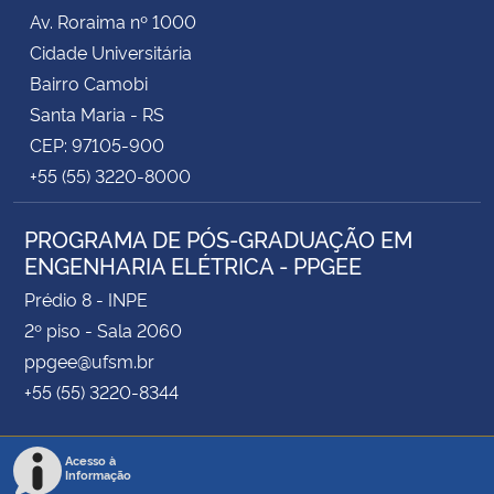
Av. Roraima nº 1000
Para informações sobre o Programa de Doutorado
Cidade Universitária
Sanduíche no Exterior e do Edital n. 17/2025 –
Bairro Camobi
Programa Institucional de Doutorado Sanduíche no
Santa Maria - RS
Exterior (PDSE), clique
aqui
.
CEP: 97105-900
+55 (55) 3220-8000
PROGRAMA DE PÓS-GRADUAÇÃO EM
ENGENHARIA ELÉTRICA - PPGEE
Prédio 8 - INPE
2º piso - Sala 2060
ppgee@ufsm.br
+55 (55) 3220-8344
Acesso à
Informação