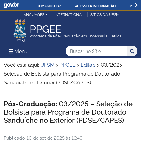
COMUNICA BR
ACESSO À INFORMAÇÃO
PARTI
Casa Civil
LANGUAGES
INTERNATIONAL
SÍTIOS DA UFSM
IR
PARA
PPGEE
Ministério da Justiça e Segurança Pública
O
Programa de Pós-Graduação em Engenharia Elétrica
CONTEÚDO
Ministério da Defesa
Buscar no no Sítio
Busca
Busca:
Menu Principal do Sítio
Menu
Busc
Ministério das Relações Exteriores
Você está aqui:
UFSM
>
PPGEE
>
Editais
>
03/2025 –
Seleção de Bolsista para Programa de Doutorado
Ministério da Economia
Sanduíche no Exterior (PDSE/CAPES)
Ministério da Infraestrutura
Início do conteúdo
Pós-Graduação:
03/2025 – Seleção de
Bolsista para Programa de Doutorado
Ministério da Agricultura, Pecuária e Abastecimento
Sanduíche no Exterior (PDSE/CAPES)
Ministério da Educação
Publicado:
10 de set de 2025 às 16:49