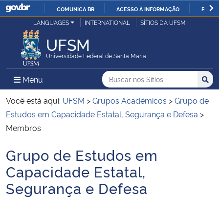
COMUNICA BR
ACESSO À INFORMAÇÃO
PARTI
Casa Civil
LANGUAGES
INTERNATIONAL
SÍTIOS DA UFSM
IR
PARA
UFSM
Ministério da Justiça e Segurança Pública
O
Universidade Federal de Santa Maria
CONTEÚDO
Ministério da Defesa
Buscar no nos Sítios
Busca
Busca:
Menu Principal do Sítio
Menu
Busc
Ministério das Relações Exteriores
Você está aqui:
UFSM
>
Grupos Acadêmicos
>
Grupo de
Estudos em Capacidade Estatal, Segurança e Defesa
>
Ministério da Economia
Membros
Grupo de Estudos em
Ministério da Infraestrutura
Início do conteúdo
Capacidade Estatal,
Ministério da Agricultura, Pecuária e Abastecimento
Segurança e Defesa
Ministério da Educação