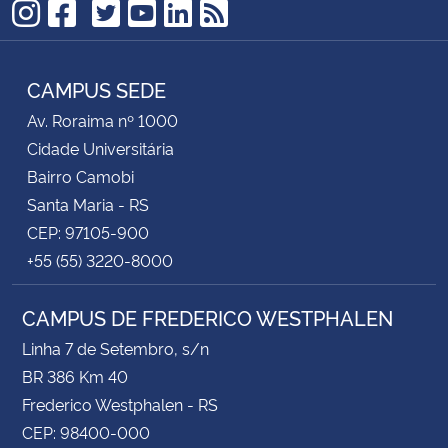
TikTok
Instagram
Facebook
Twitter
YouTube
LinkedIn
RSS
CAMPUS SEDE
Av. Roraima nº 1000
Cidade Universitária
Bairro Camobi
Santa Maria - RS
CEP: 97105-900
+55 (55) 3220-8000
CAMPUS DE FREDERICO WESTPHALEN
Linha 7 de Setembro, s/n
BR 386 Km 40
Frederico Westphalen - RS
CEP: 98400-000