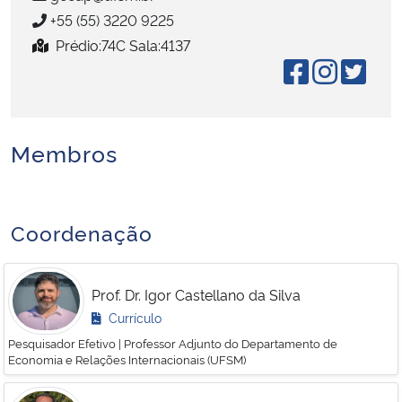
+55 (55) 3220 9225
Secretaria-Geral
Prédio:74C Sala:4137
Secretaria de Governo
Gabinete de Segurança Institucional
Membros
Advocacia-Geral da União
Coordenação
Banco Central do Brasil
Planalto
Prof. Dr. Igor Castellano da Silva
Currículo
Pesquisador Efetivo | Professor Adjunto do Departamento de
Economia e Relações Internacionais (UFSM)