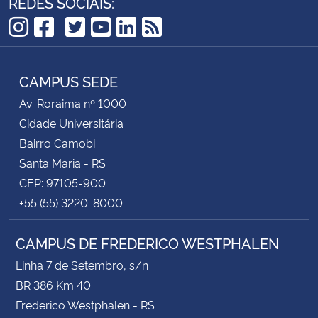
REDES SOCIAIS:
TikTok
Instagram
Facebook
Twitter
YouTube
LinkedIn
RSS
CAMPUS SEDE
Av. Roraima nº 1000
Cidade Universitária
Bairro Camobi
Santa Maria - RS
CEP: 97105-900
+55 (55) 3220-8000
CAMPUS DE FREDERICO WESTPHALEN
Linha 7 de Setembro, s/n
BR 386 Km 40
Frederico Westphalen - RS