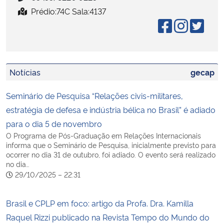
Prédio:74C Sala:4137
Secretaria-Geral
Secretaria de Governo
Notícias
gecap
Gabinete de Segurança Institucional
Seminário de Pesquisa “Relações civis-militares,
Advocacia-Geral da União
estratégia de defesa e indústria bélica no Brasil” é adiado
para o dia 5 de novembro
Banco Central do Brasil
O Programa de Pós-Graduação em Relações Internacionais
informa que o Seminário de Pesquisa, inicialmente previsto para
ocorrer no dia 31 de outubro, foi adiado. O evento será realizado
Planalto
no dia…
29/10/2025 – 22:31
Brasil e CPLP em foco: artigo da Profa. Dra. Kamilla
Raquel Rizzi publicado na Revista Tempo do Mundo do