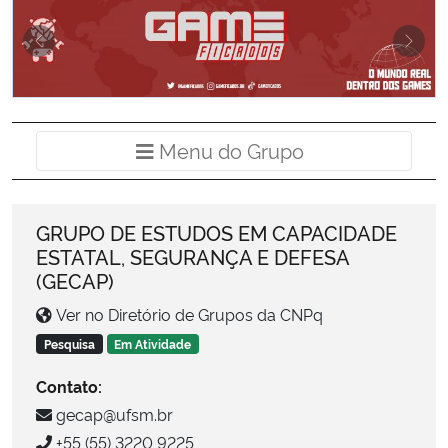
Ministério da Cidadania
Previous
Next
Ministério da Saúde
Ministério de Minas e Energia
banner-gecap
Menu do Grup
Menu do Grupo
GAMEFICADOS
Ministério da Ciência, Tecnologia, Inovações e Comunicações
GRUPO DE ESTUDOS EM CAPACIDADE
Ministério do Meio Ambiente
ESTATAL, SEGURANÇA E DEFESA
(GECAP)
Ministério do Turismo
Ver no Diretório de Grupos da CNPq
Ministério do Desenvolvimento Regional
Pesquisa
Em Atividade
Contato:
Controladoria-Geral da União
gecap@ufsm.br
+55 (55) 3220 9225
Ministério da Mulher, da Família e dos Direitos Humanos