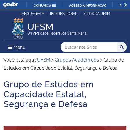
COMUNICA BR
ACESSO À INFORMAÇÃO
PARTI
Casa Civil
LANGUAGES
INTERNATIONAL
SÍTIOS DA UFSM
IR
PARA
UFSM
Ministério da Justiça e Segurança Pública
O
Universidade Federal de Santa Maria
CONTEÚDO
Ministério da Defesa
Buscar no nos Sítios
Busca
Busca:
Menu Principal do Sítio
Menu
Busc
Ministério das Relações Exteriores
Você está aqui:
UFSM
>
Grupos Acadêmicos
>
Grupo de
Estudos em Capacidade Estatal, Segurança e Defesa
Ministério da Economia
Grupo de Estudos em
Início do conteúdo
Ministério da Infraestrutura
Capacidade Estatal,
Segurança e Defesa
Ministério da Agricultura, Pecuária e Abastecimento
Ministério da Educação