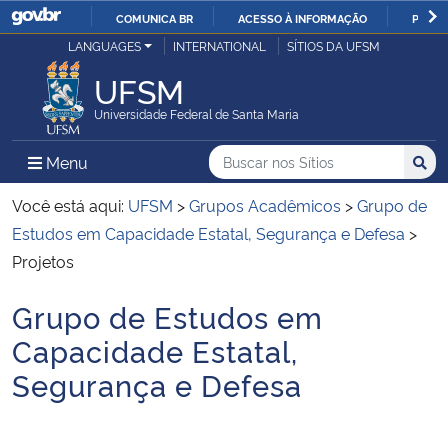
COMUNICA BR
ACESSO À INFORMAÇÃO
PARTI
Casa Civil
LANGUAGES
INTERNATIONAL
SÍTIOS DA UFSM
IR
PARA
UFSM
Ministério da Justiça e Segurança Pública
O
Universidade Federal de Santa Maria
CONTEÚDO
Ministério da Defesa
Buscar no nos Sítios
Busca
Busca:
Menu Principal do Sítio
Menu
Busc
Ministério das Relações Exteriores
Você está aqui:
UFSM
>
Grupos Acadêmicos
>
Grupo de
Estudos em Capacidade Estatal, Segurança e Defesa
>
Ministério da Economia
Projetos
Grupo de Estudos em
Ministério da Infraestrutura
Início do conteúdo
Capacidade Estatal,
Ministério da Agricultura, Pecuária e Abastecimento
Segurança e Defesa
Ministério da Educação