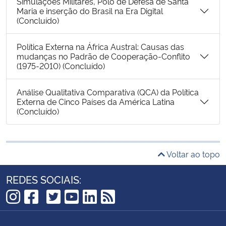
Simulações Militares, Polo de Defesa de Santa
Maria e inserção do Brasil na Era Digital
(Concluído)
Política Externa na África Austral: Causas das
mudanças no Padrão de Cooperação-Conflito
(1975-2010) (Concluído)
Análise Qualitativa Comparativa (QCA) da Política
Externa de Cinco Países da América Latina
(Concluído)
Voltar ao topo
REDES SOCIAIS:
TikTok
Instagram
Facebook
Twitter
YouTube
LinkedIn
RSS