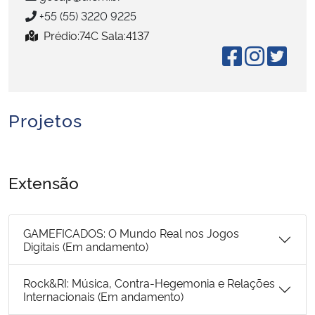
+55 (55) 3220 9225
Secretaria-Geral
Prédio:74C Sala:4137
Secretaria de Governo
Gabinete de Segurança Institucional
Projetos
Advocacia-Geral da União
Extensão
Banco Central do Brasil
Planalto
GAMEFICADOS: O Mundo Real nos Jogos
Digitais (Em andamento)
Rock&RI: Música, Contra-Hegemonia e Relações
Internacionais (Em andamento)