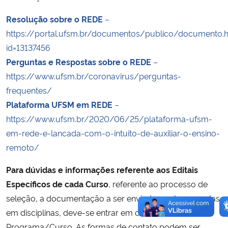
Resolução sobre o REDE
–
https://portal.ufsm.br/documentos/publico/documento.
id=13137456
Perguntas e Respostas sobre o REDE
–
https://www.ufsm.br/coronavirus/perguntas-
frequentes/
Plataforma UFSM em REDE
–
https://www.ufsm.br/2020/06/25/plataforma-ufsm-
em-rede-e-lancada-com-o-intuito-de-auxiliar-o-ensino-
remoto/
Para dúvidas e informações referente aos Editais
Específicos de cada Curso
, referente ao processo de
seleção, a documentação a ser enviada e sobre as aulas
em disciplinas, deve-se entrar em contato com cada
Programa/Curso. As formas de contato podem ser