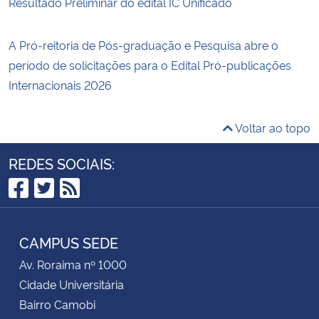
Resultado Preliminar do edital IC Unificado
A Pró-reitoria de Pós-graduação e Pesquisa abre o
período de solicitações para o Edital Pró-publicações
Internacionais 2026
Voltar ao topo
REDES SOCIAIS:
Facebook
Twitter
RSS
CAMPUS SEDE
Av. Roraima nº 1000
Cidade Universitária
Bairro Camobi