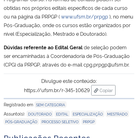
obtidas nos próprios editais específicos de cada curso
ou na página da PRPGP (
www.ufsm.br/prpgp
), no menu
Pós-Graduação, onde os cursos estão organizados por
nível (Especialização, Mestrado e Doutorado).
Dúvidas referente ao Edital Geral
de seleção podem
ser encaminhadas à Coordenadoria de Pós-Graduação
(CPG) da PRPGP, através do e-mail cpg.prpgp@ufsm.br.
Divulgue este conteúdo:
https://ufsm.br/r-345-10629
Copiar
para área de tran
Registrado em
SEM CATEGORIA
,
,
,
,
Assunto(s):
DOUTORADO
EDITAL
ESPECIALIZAÇÃO
MESTRADO
,
,
PÓS-GRADUAÇÃO
PROCESSO SELETIVO
PRPGP
Publicações Recentes