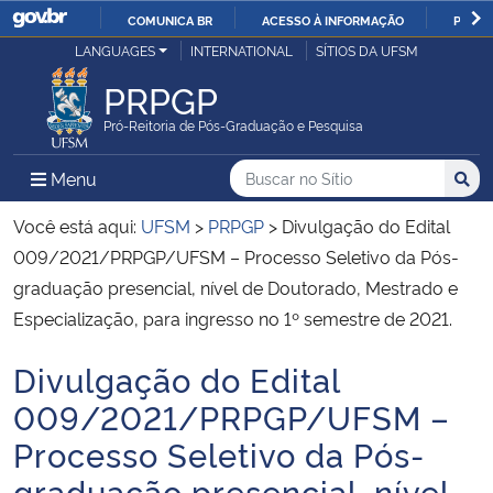
COMUNICA BR
ACESSO À INFORMAÇÃO
PARTI
Casa Civil
LANGUAGES
INTERNATIONAL
SÍTIOS DA UFSM
IR
PARA
PRPGP
Ministério da Justiça e Segurança Pública
O
Pró-Reitoria de Pós-Graduação e Pesquisa
CONTEÚDO
Ministério da Defesa
Buscar no no Sítio
Busca
Busca:
Menu Principal do Sítio
Menu
Busc
Ministério das Relações Exteriores
Você está aqui:
UFSM
>
PRPGP
>
Divulgação do Edital
009/2021/PRPGP/UFSM – Processo Seletivo da Pós-
Ministério da Economia
graduação presencial, nível de Doutorado, Mestrado e
Especialização, para ingresso no 1º semestre de 2021.
Ministério da Infraestrutura
Divulgação do Edital
Início do conteúdo
Ministério da Agricultura, Pecuária e Abastecimento
009/2021/PRPGP/UFSM –
Processo Seletivo da Pós-
Ministério da Educação
graduação presencial, nível