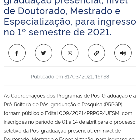
Ministério da Cidadania
de Doutorado, Mestrado e
Especialização, para ingresso
Ministério da Saúde
no 1º semestre de 2021.
Ministério de Minas e Energia
Copiar para área 
Ministério da Ciência, Tecnologia, Inovações e Comunicações
Ministério do Meio Ambiente
Publicado em
31/03/2021, 16h38
Ministério do Turismo
As Coordenações dos Programas de Pós-Graduação e a
Pró-Reitoria de Pós-graduação e Pesquisa (PRPGP)
Ministério do Desenvolvimento Regional
tornam público o Edital 009/2021/PRPGP/UFSM, com
inscrições no período de 01 a 14 de abril para o processo
Controladoria-Geral da União
seletivo da Pós-graduação presencial, em nível de
Ministério da Mulher, da Família e dos Direitos Humanos
Doutorado, Mestrado e Especialização, para ingresso no