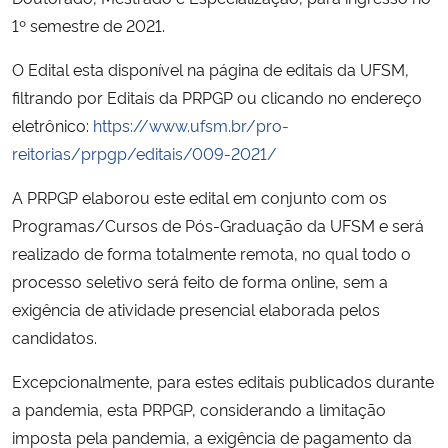
1º semestre de 2021.
Secretaria-Geral
O Edital esta disponível na página de editais da UFSM,
filtrando por Editais da PRPGP ou clicando no endereço
Secretaria de Governo
eletrônico:
https://www.ufsm.br/pro-
reitorias/prpgp/editais/009-2021/
Gabinete de Segurança Institucional
A PRPGP elaborou este edital em conjunto com os
Advocacia-Geral da União
Programas/Cursos de Pós-Graduação da UFSM e será
realizado de forma totalmente remota, no qual todo o
Banco Central do Brasil
processo seletivo será feito de forma online, sem a
exigência de atividade presencial elaborada pelos
Planalto
candidatos.
Excepcionalmente, para estes editais publicados durante
a pandemia, esta PRPGP, considerando a limitação
imposta pela pandemia, a exigência de pagamento da