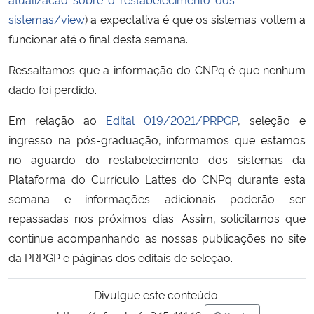
sistemas/view
) a expectativa é que os sistemas voltem a
Secretaria-Geral
funcionar até o final desta semana.
Ressaltamos que a informação do CNPq é que nenhum
Secretaria de Governo
dado foi perdido.
Gabinete de Segurança Institucional
Em relação ao
Edital 019/2021/PRPGP
, seleção e
ingresso na pós-graduação, informamos que estamos
Advocacia-Geral da União
no aguardo do restabelecimento dos sistemas da
Plataforma do Currículo Lattes do CNPq durante esta
Banco Central do Brasil
semana e informações adicionais poderão ser
repassadas nos próximos dias. Assim, solicitamos que
Planalto
continue acompanhando as nossas publicações no site
da PRPGP e páginas dos editais de seleção.
Divulgue este conteúdo: