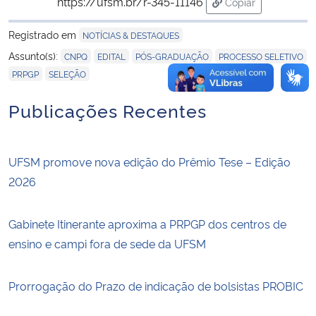
https://ufsm.br/r-345-11146
Copiar
para área de tran
Registrado em
NOTÍCIAS & DESTAQUES
,
,
,
,
Assunto(s):
CNPQ
EDITAL
PÓS-GRADUAÇÃO
PROCESSO SELETIVO
,
PRPGP
SELEÇÃO
Publicações Recentes
UFSM promove nova edição do Prêmio Tese – Edição
2026
Gabinete Itinerante aproxima a PRPGP dos centros de
ensino e campi fora de sede da UFSM
Prorrogação do Prazo de indicação de bolsistas PROBIC