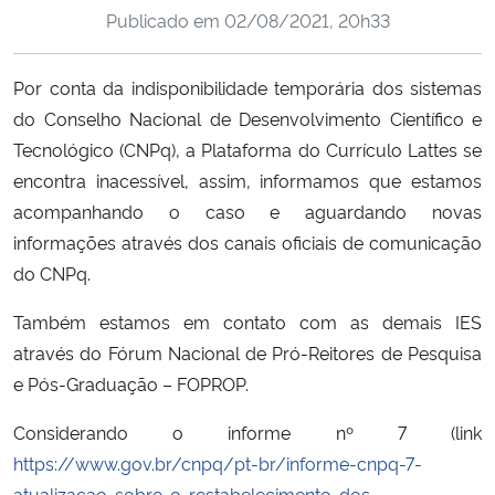
Publicado em
02/08/2021, 20h33
Ministério da Cidadania
Ministério da Saúde
Por conta da indisponibilidade temporária dos sistemas
do Conselho Nacional de Desenvolvimento Científico e
Ministério de Minas e Energia
Tecnológico (CNPq), a Plataforma do Currículo Lattes se
encontra inacessível, assim, informamos que estamos
Ministério da Ciência, Tecnologia, Inovações e Comunicações
acompanhando o caso e aguardando novas
informações através dos canais oficiais de comunicação
Ministério do Meio Ambiente
do CNPq.
Ministério do Turismo
Também estamos em contato com as demais IES
através do Fórum Nacional de Pró-Reitores de Pesquisa
Ministério do Desenvolvimento Regional
e Pós-Graduação – FOPROP.
Controladoria-Geral da União
Considerando o informe nº 7 (link
https://www.gov.br/cnpq/pt-br/informe-cnpq-7-
Ministério da Mulher, da Família e dos Direitos Humanos
atualizacao-sobre-o-restabelecimento-dos-