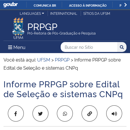
COMUNICA BR
ACESSO À INFORMAÇÃO
PARTI
Casa Civil
LANGUAGES
INTERNATIONAL
SÍTIOS DA UFSM
IR
PARA
PRPGP
Ministério da Justiça e Segurança Pública
O
Pró-Reitoria de Pós-Graduação e Pesquisa
CONTEÚDO
Ministério da Defesa
Buscar no no Sítio
Busca
Busca:
Menu Principal do Sítio
Menu
Busc
Ministério das Relações Exteriores
Você está aqui:
UFSM
>
PRPGP
>
Informe PRPGP sobre
Edital de Seleção e sistemas CNPq
Ministério da Economia
Informe PRPGP sobre Edital
Início do conteúdo
Ministério da Infraestrutura
de Seleção e sistemas CNPq
Ministério da Agricultura, Pecuária e Abastecimento
Copiar para área 
Ministério da Educação