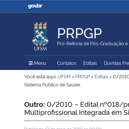
Casa Civil
Ministério da Justiça e
Segurança Pública
PRPGP
Ministério da Agricultura,
Ministério da Educação
Pró-Reitoria de Pós-Graduação e
Pecuária e Abastecimento
Menu Principal do Sítio
Menu
Contatos
Editais
Dúvidas Fr
Ministério do Meio Ambiente
Ministério do Turismo
Você está aqui:
UFSM
>
PRPGP
>
Editais
>
0/2010 
Sistema Público de Saúde.
Secretaria de Governo
Gabinete de Segurança
Início do conteúdo
Outro:
0/2010 – Edital nº018/p
Institucional
Multiprofissional Integrada em 
Publicado:
12 de maio de 2010 às 00:00