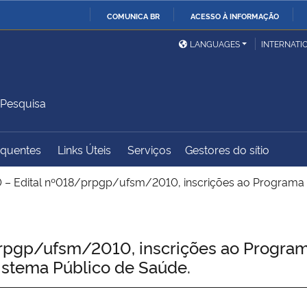
COMUNICA BR
ACESSO À INFORMAÇÃO
Ministério da Defesa
Ministério das Relações
Mini
IR
LANGUAGES
INTERNATI
Exteriores
PARA
O
Ministério da Cidadania
Ministério da Saúde
Mini
CONTEÚDO
 Pesquisa
equentes
Links Úteis
Serviços
Gestores do sítio
Ministério do
Controladoria-Geral da
Mini
Desenvolvimento Regional
União
Famí
– Edital nº018/prpgp/ufsm/2010, inscrições ao Programa de
Hum
Advocacia-Geral da União
Banco Central do Brasil
Plan
rpgp/ufsm/2010, inscrições ao Program
Sistema Público de Saúde.