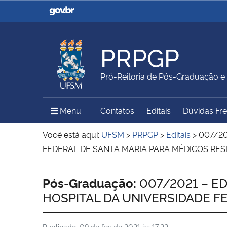
Casa Civil
Ministério da Justiça e
Segurança Pública
PRPGP
Ministério da Agricultura,
Ministério da Educação
Pró-Reitoria de Pós-Graduação e
Pecuária e Abastecimento
Menu Principal do Sítio
Menu
Contatos
Editais
Dúvidas Fr
Ministério do Meio Ambiente
Ministério do Turismo
Você está aqui:
UFSM
>
PRPGP
>
Editais
>
007/20
FEDERAL DE SANTA MARIA PARA MÉDICOS RES
Secretaria de Governo
Gabinete de Segurança
Início do conteúdo
Pós-Graduação:
007/2021 – ED
Institucional
HOSPITAL DA UNIVERSIDADE F
Publicado:
09 de fev de 2021 às 17:22