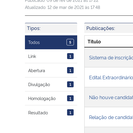
Atualizado:
12 de mar de 2021 às 17:48
Tipos:
Publicações:
Título
Todos
5
Link
1
Sistema de inscriçã
Abertura
1
Edital Extraordinár
Divulgação
1
Não houve candidat
Homologação
1
Resultado
1
Relação de candidat