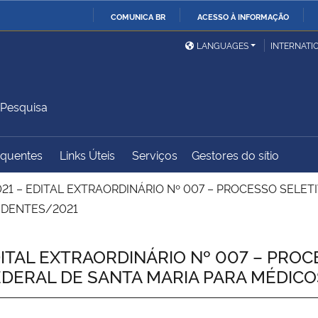
COMUNICA BR
ACESSO À INFORMAÇÃO
Ministério da Defesa
Ministério das Relações
Mini
IR
LANGUAGES
INTERNATI
Exteriores
PARA
O
Ministério da Cidadania
Ministério da Saúde
Mini
CONTEÚDO
 Pesquisa
equentes
Links Úteis
Serviços
Gestores do sítio
Ministério do
Controladoria-Geral da
Mini
Desenvolvimento Regional
União
Famí
21 – EDITAL EXTRAORDINÁRIO Nº 007 – PROCESSO SELET
Hum
IDENTES/2021
Advocacia-Geral da União
Banco Central do Brasil
Plan
ITAL EXTRAORDINÁRIO Nº 007 – PROC
EDERAL DE SANTA MARIA PARA MÉDIC