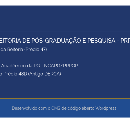
EITORIA DE PÓS-GRADUAÇÃO E PESQUISA - PR
da Reitoria (Prédio 47)
e Acadêmico da PG - NCAPG/PRPGP
o Prédio 48D (Antigo DERCA)
Desenvolvido com o CMS de código aberto
Wordpress