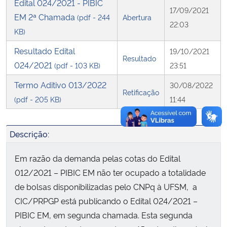
Edital 024/2021 - PIBIC
17/09/2021
EM 2ª Chamada
(pdf - 244
Abertura
Secretaria-Geral
22:03
KB)
Resultado Edital
Secretaria de Governo
19/10/2021
Resultado
024/2021
(pdf - 103 KB)
23:51
Gabinete de Segurança Institucional
Termo Aditivo 013/2022
30/08/2022
Retificação
(pdf - 205 KB)
11:44
Advocacia-Geral da União
Banco Central do Brasil
Descrição:
Em razão da demanda pelas cotas do Edital
Planalto
012/2021 – PIBIC EM não ter ocupado a totalidade
de bolsas disponibilizadas pelo CNPq à UFSM, a
CIC/PRPGP está publicando o Edital 024/2021 –
PIBIC EM, em segunda chamada. Esta segunda