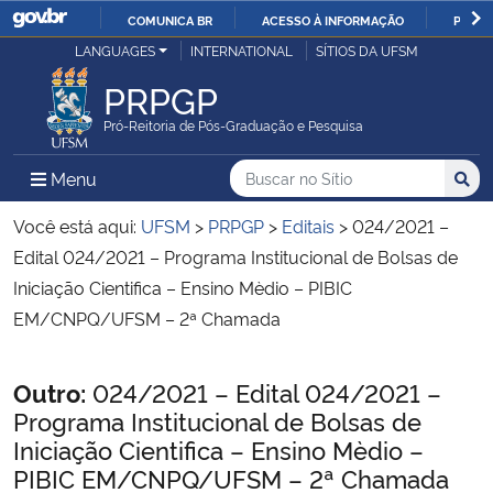
COMUNICA BR
ACESSO À INFORMAÇÃO
PARTI
Casa Civil
LANGUAGES
INTERNATIONAL
SÍTIOS DA UFSM
IR
PARA
PRPGP
Ministério da Justiça e Segurança Pública
O
Pró-Reitoria de Pós-Graduação e Pesquisa
CONTEÚDO
Ministério da Defesa
Buscar no no Sítio
Busca
Busca:
Menu Principal do Sítio
Menu
Busc
Ministério das Relações Exteriores
Você está aqui:
UFSM
>
PRPGP
>
Editais
>
024/2021 –
Edital 024/2021 – Programa Institucional de Bolsas de
Ministério da Economia
Iniciação Cientifica – Ensino Mèdio – PIBIC
EM/CNPQ/UFSM – 2ª Chamada
Ministério da Infraestrutura
Início do conteúdo
Outro:
024/2021 – Edital 024/2021 –
Ministério da Agricultura, Pecuária e Abastecimento
Programa Institucional de Bolsas de
Iniciação Cientifica – Ensino Mèdio –
Ministério da Educação
PIBIC EM/CNPQ/UFSM – 2ª Chamada