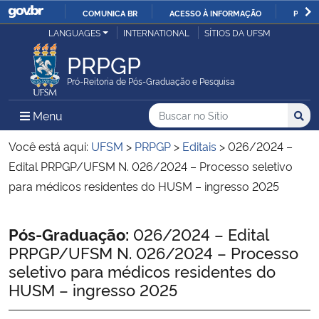
COMUNICA BR
ACESSO À INFORMAÇÃO
PARTI
Casa Civil
LANGUAGES
INTERNATIONAL
SÍTIOS DA UFSM
IR
PARA
PRPGP
Ministério da Justiça e Segurança Pública
O
Pró-Reitoria de Pós-Graduação e Pesquisa
CONTEÚDO
Ministério da Defesa
Buscar no no Sítio
Busca
Busca:
Menu Principal do Sítio
Menu
Busc
Ministério das Relações Exteriores
Você está aqui:
UFSM
>
PRPGP
>
Editais
>
026/2024 –
Edital PRPGP/UFSM N. 026/2024 – Processo seletivo
Ministério da Economia
para médicos residentes do HUSM – ingresso 2025
Ministério da Infraestrutura
Início do conteúdo
Pós-Graduação:
026/2024 – Edital
PRPGP/UFSM N. 026/2024 – Processo
Ministério da Agricultura, Pecuária e Abastecimento
seletivo para médicos residentes do
HUSM – ingresso 2025
Ministério da Educação