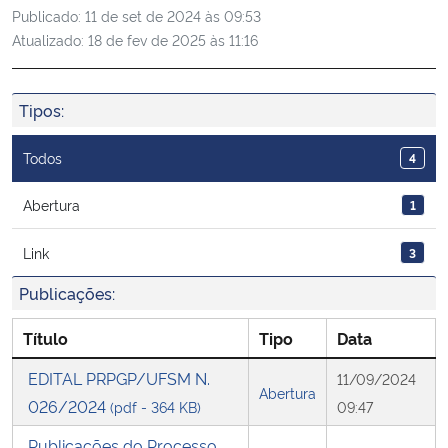
Publicado:
11 de set de 2024 às 09:53
Ministério da Cidadania
Atualizado:
18 de fev de 2025 às 11:16
Ministério da Saúde
Tipos:
Ministério de Minas e Energia
Todos
4
Ministério da Ciência, Tecnologia, Inovações e Comunicações
Abertura
1
Ministério do Meio Ambiente
Link
3
Ministério do Turismo
Publicações:
Ministério do Desenvolvimento Regional
Título
Tipo
Data
EDITAL PRPGP/UFSM N.
11/09/2024
Controladoria-Geral da União
Abertura
026/2024
(pdf - 364 KB)
09:47
Ministério da Mulher, da Família e dos Direitos Humanos
Publicações do Processo