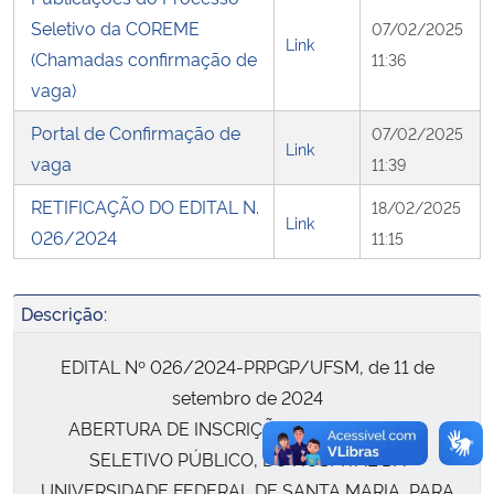
Seletivo da COREME
07/02/2025
Link
Secretaria-Geral
(Chamadas confirmação de
11:36
vaga)
Secretaria de Governo
Portal de Confirmação de
07/02/2025
Link
vaga
11:39
Gabinete de Segurança Institucional
RETIFICAÇÃO DO EDITAL N.
18/02/2025
Link
Advocacia-Geral da União
026/2024
11:15
Banco Central do Brasil
Descrição:
Planalto
EDITAL Nº 026/2024-PRPGP/UFSM, de 11 de
setembro de 2024
ABERTURA DE INSCRIÇÕES AO PROCESSO
SELETIVO PÚBLICO, DO HOSPITAL DA
UNIVERSIDADE FEDERAL DE SANTA MARIA, PARA