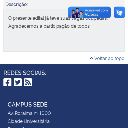
Descrição:
Secretaria-Geral
O presente edital já teve suas vagas ocupadas.
Agradecemos a participação de todos.
Secretaria de Governo
Gabinete de Segurança Institucional
Voltar ao topo
Advocacia-Geral da União
REDES SOCIAIS:
Banco Central do Brasil
Facebook
Twitter
RSS
Planalto
CAMPUS SEDE
Av. Roraima nº 1000
Cidade Universitária