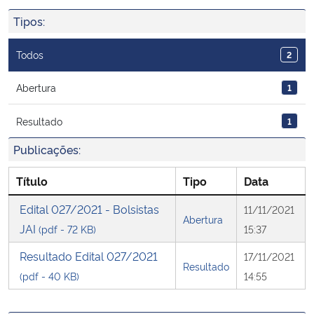
Ministério da Cidadania
Tipos:
Ministério da Saúde
Todos
2
Ministério de Minas e Energia
Abertura
1
Resultado
1
Ministério da Ciência, Tecnologia, Inovações e Comunicações
Publicações:
Ministério do Meio Ambiente
Título
Tipo
Data
Ministério do Turismo
Edital 027/2021 - Bolsistas
11/11/2021
Abertura
JAI
(pdf - 72 KB)
15:37
Ministério do Desenvolvimento Regional
Resultado Edital 027/2021
17/11/2021
Resultado
Controladoria-Geral da União
(pdf - 40 KB)
14:55
Ministério da Mulher, da Família e dos Direitos Humanos