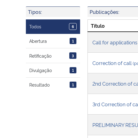
Tipos:
Publicações:
Título
Todos
6
Abertura
1
Call for applicatio
Retificação
3
Correction of call
(p
Divulgação
1
2nd Correction of c
Resultado
1
3rd Correction of ca
PRELIMINARY RES