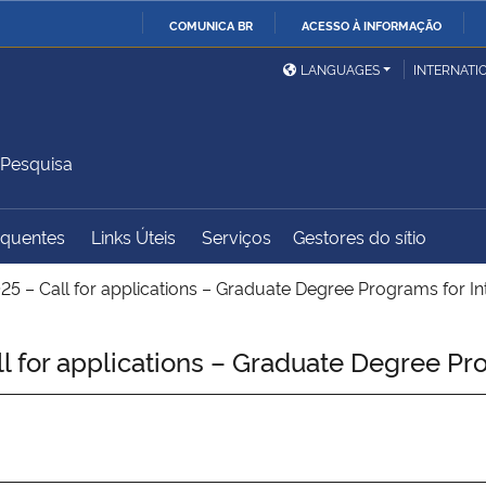
COMUNICA BR
ACESSO À INFORMAÇÃO
Ministério da Defesa
Ministério das Relações
Mini
IR
LANGUAGES
INTERNATI
Exteriores
PARA
O
Ministério da Cidadania
Ministério da Saúde
Mini
CONTEÚDO
 Pesquisa
equentes
Links Úteis
Serviços
Gestores do sítio
Ministério do
Controladoria-Geral da
Mini
Desenvolvimento Regional
União
Famí
5 – Call for applications – Graduate Degree Programs for In
Hum
 for applications – Graduate Degree Pro
Advocacia-Geral da União
Banco Central do Brasil
Plan