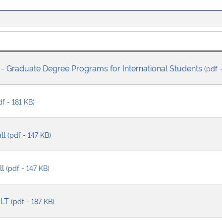
ns - Graduate Degree Programs for International Students
(pdf 
df - 181 KB)
all
(pdf - 147 KB)
ll
(pdf - 147 KB)
ULT
(pdf - 187 KB)