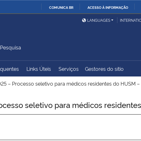
COMUNICA BR
ACESSO À INFORMAÇÃO
Ministério da Defesa
Ministério das Relações
Mini
IR
LANGUAGES
INTERNATI
Exteriores
PARA
O
Ministério da Cidadania
Ministério da Saúde
Mini
CONTEÚDO
 Pesquisa
equentes
Links Úteis
Serviços
Gestores do sítio
Ministério do
Controladoria-Geral da
Mini
Desenvolvimento Regional
União
Famí
25 – Processo seletivo para médicos residentes do HUSM –
Hum
cesso seletivo para médicos residente
Advocacia-Geral da União
Banco Central do Brasil
Plan