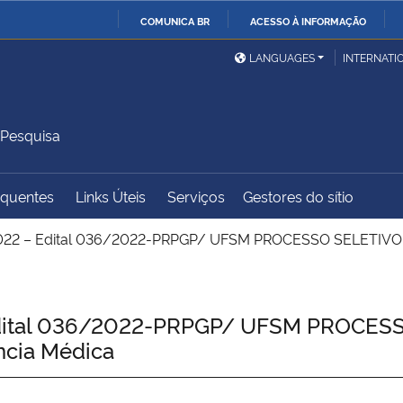
COMUNICA BR
ACESSO À INFORMAÇÃO
Ministério da Defesa
Ministério das Relações
Mini
IR
LANGUAGES
INTERNATI
Exteriores
PARA
O
Ministério da Cidadania
Ministério da Saúde
Mini
CONTEÚDO
 Pesquisa
equentes
Links Úteis
Serviços
Gestores do sítio
Ministério do
Controladoria-Geral da
Mini
Desenvolvimento Regional
União
Famí
22 – Edital 036/2022-PRPGP/ UFSM PROCESSO SELETIVO
Hum
Advocacia-Geral da União
Banco Central do Brasil
Plan
ital 036/2022-PRPGP/ UFSM PROCES
cia Médica