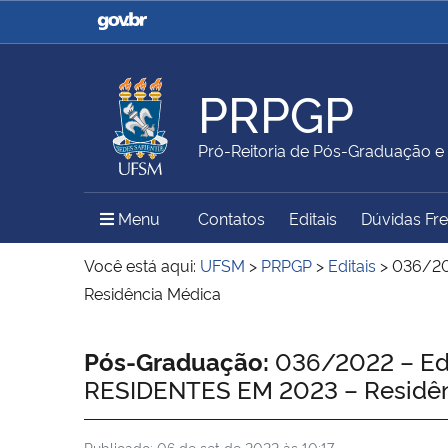
Casa Civil
Ministério da Justiça e
Segurança Pública
PRPGP
Ministério da Agricultura,
Ministério da Educação
Pró-Reitoria de Pós-Graduação e
Pecuária e Abastecimento
Menu Principal do Sítio
Menu
Contatos
Editais
Dúvidas Fr
Ministério do Meio Ambiente
Ministério do Turismo
Você está aqui:
UFSM
>
PRPGP
>
Editais
>
036/20
Residência Médica
Secretaria de Governo
Gabinete de Segurança
Início do conteúdo
Pós-Graduação:
036/2022 – Ed
Institucional
RESIDENTES EM 2023 – Residên
Publicado:
06 de set de 2022 às 10:17