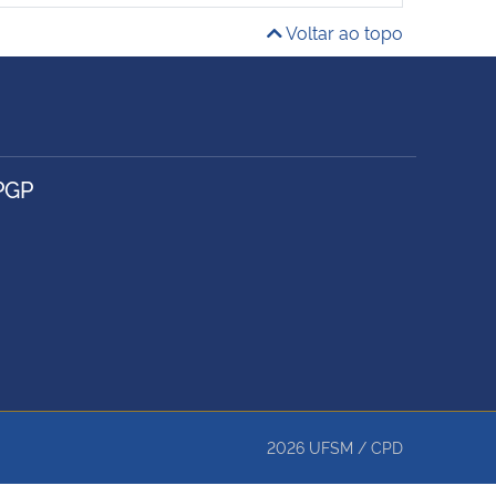
Voltar ao topo
PGP
2026
UFSM
/
CPD