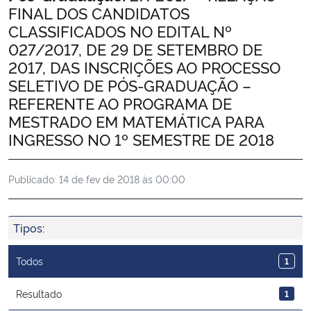
FINAL DOS CANDIDATOS
Ministério da Cidadania
CLASSIFICADOS NO EDITAL Nº
027/2017, DE 29 DE SETEMBRO DE
Ministério da Saúde
2017, DAS INSCRIÇÕES AO PROCESSO
SELETIVO DE PÓS-GRADUAÇÃO –
Ministério de Minas e Energia
REFERENTE AO PROGRAMA DE
MESTRADO EM MATEMÁTICA PARA
Ministério da Ciência, Tecnologia, Inovações e Comunicações
INGRESSO NO 1º SEMESTRE DE 2018
Ministério do Meio Ambiente
Publicado:
14 de fev de 2018 às 00:00
Ministério do Turismo
Tipos:
Ministério do Desenvolvimento Regional
Todos
1
Controladoria-Geral da União
Resultado
1
Ministério da Mulher, da Família e dos Direitos Humanos