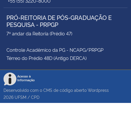
+55 (55) 3220-8000
PRÓ-REITORIA DE PÓS-GRADUAÇÃO E
PESQUISA - PRPGP
7º andar da Reitoria (Prédio 47)
Controle Acadêmico da PG - NCAPG/PRPGP
Térreo do Prédio 48D (Antigo DERCA)
Acesso à
Informação
Desenvolvido com o CMS de código aberto
Wordpress
2026
UFSM
/
CPD