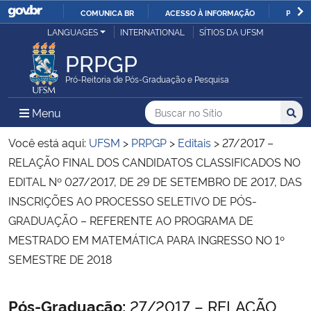
COMUNICA BR
ACESSO À INFORMAÇÃO
PARTI
Casa Civil
LANGUAGES
INTERNATIONAL
SÍTIOS DA UFSM
IR
PARA
PRPGP
Ministério da Justiça e Segurança Pública
O
Pró-Reitoria de Pós-Graduação e Pesquisa
CONTEÚDO
Ministério da Defesa
Buscar no no Sítio
Busca
Busca:
Menu Principal do Sítio
Menu
Busc
Ministério das Relações Exteriores
Você está aqui:
UFSM
>
PRPGP
>
Editais
>
27/2017 –
RELAÇÃO FINAL DOS CANDIDATOS CLASSIFICADOS NO
Ministério da Economia
EDITAL Nº 027/2017, DE 29 DE SETEMBRO DE 2017, DAS
INSCRIÇÕES AO PROCESSO SELETIVO DE PÓS-
Ministério da Infraestrutura
GRADUAÇÃO – REFERENTE AO PROGRAMA DE
MESTRADO EM MATEMÁTICA PARA INGRESSO NO 1º
Ministério da Agricultura, Pecuária e Abastecimento
SEMESTRE DE 2018
Ministério da Educação
Início do conteúdo
Pós-Graduação:
27/2017 – RELAÇÃO