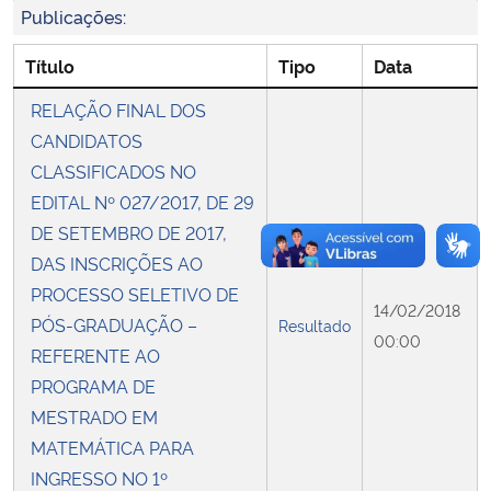
Publicações:
Secretaria-Geral
Título
Tipo
Data
RELAÇÃO FINAL DOS
Secretaria de Governo
CANDIDATOS
Gabinete de Segurança Institucional
CLASSIFICADOS NO
EDITAL Nº 027/2017, DE 29
Advocacia-Geral da União
DE SETEMBRO DE 2017,
DAS INSCRIÇÕES AO
Banco Central do Brasil
PROCESSO SELETIVO DE
14/02/2018
PÓS-GRADUAÇÃO –
Resultado
00:00
Planalto
REFERENTE AO
PROGRAMA DE
MESTRADO EM
MATEMÁTICA PARA
INGRESSO NO 1º