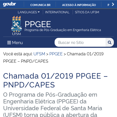
COMUNICA BR
ACESSO À INFORMAÇÃO
PARTI
Casa Civil
LANGUAGES
INTERNATIONAL
SÍTIOS DA UFSM
IR
PARA
PPGEE
Ministério da Justiça e Segurança Pública
O
Programa de Pós-Graduação em Engenharia Elétrica
CONTEÚDO
Ministério da Defesa
Buscar no no Sítio
Busca
Busca:
Menu Principal do Sítio
Menu
Busc
Ministério das Relações Exteriores
Você está aqui:
UFSM
>
PPGEE
>
Chamada 01/2019
PPGEE – PNPD/CAPES
Ministério da Economia
Chamada 01/2019 PPGEE –
Início do conteúdo
Ministério da Infraestrutura
PNPD/CAPES
O Programa de Pós-Graduação em
Ministério da Agricultura, Pecuária e Abastecimento
Engenharia Elétrica (PPGEE) da
Universidade Federal de Santa Maria
Ministério da Educação
(UFSM) torna pública a abertura da