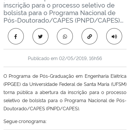
inscrição para o processo seletivo de
Ministério da Cidadania
bolsista para o Programa Nacional de
Pós-Doutorado/CAPES (PNPD/CAPES)...
Ministério da Saúde
Copiar para área 
Ministério de Minas e Energia
Ministério da Ciência, Tecnologia, Inovações e Comunicações
Publicado em
02/05/2019, 16h56
Ministério do Meio Ambiente
O Programa de Pós-Graduação em Engenharia Elétrica
Ministério do Turismo
(PPGEE) da Universidade Federal de Santa Maria (UFSM)
torna pública a abertura da inscrição para o processo
Ministério do Desenvolvimento Regional
seletivo de bolsista para o Programa Nacional de Pós-
Doutorado/CAPES (PNPD/CAPES).
Controladoria-Geral da União
Segue cronograma:
Ministério da Mulher, da Família e dos Direitos Humanos