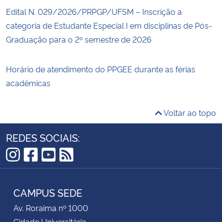
Edital N. 029/2026/PRPGP/UFSM – Inscrição a
categoria de Estudante Especial I em disciplinas de Pós-
Graduação para o 2º semestre de 2026
Horário de atendimento do PPGEE durante as férias
acadêmicas
Voltar ao topo
REDES SOCIAIS:
Instagram
Facebook
YouTube
RSS
CAMPUS SEDE
Av. Roraima nº 1000
Cidade Universitária