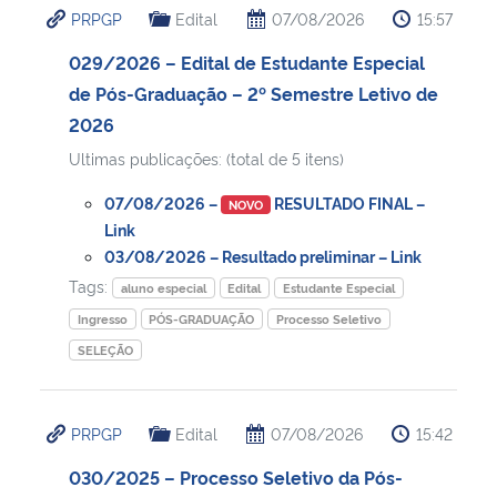
PRPGP
Edital
07/08/2026
15:57
Ministério da Cidadania
029/2026 – Edital de Estudante Especial
Ministério da Saúde
de Pós-Graduação – 2º Semestre Letivo de
2026
Ministério de Minas e Energia
Ultimas publicações: (total de 5 itens)
Ministério da Ciência, Tecnologia, Inovações e Comunicações
07/08/2026 –
RESULTADO FINAL –
NOVO
Link
Ministério do Meio Ambiente
03/08/2026 – Resultado preliminar – Link
Tags:
aluno especial
Edital
Estudante Especial
Ministério do Turismo
Ingresso
PÓS-GRADUAÇÃO
Processo Seletivo
SELEÇÃO
Ministério do Desenvolvimento Regional
Controladoria-Geral da União
PRPGP
Edital
07/08/2026
15:42
030/2025 – Processo Seletivo da Pós-
Ministério da Mulher, da Família e dos Direitos Humanos