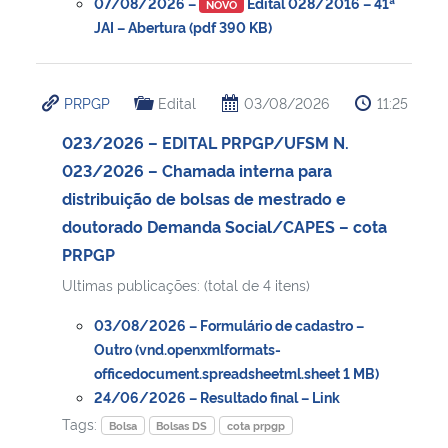
07/08/2026 –
Edital 028/2016 – 41ª
NOVO
JAI – Abertura (pdf 390 KB)
PRPGP
Edital
03/08/2026
11:25
023/2026 – EDITAL PRPGP/UFSM N.
023/2026 – Chamada interna para
distribuição de bolsas de mestrado e
doutorado Demanda Social/CAPES – cota
PRPGP
Ultimas publicações: (total de 4 itens)
03/08/2026 – Formulário de cadastro –
Outro (vnd.openxmlformats-
officedocument.spreadsheetml.sheet 1 MB)
24/06/2026 – Resultado final – Link
Tags:
Bolsa
Bolsas DS
cota prpgp