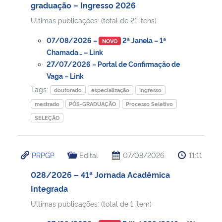
graduação – Ingresso 2026
Ultimas publicações: (total de 21 itens)
Secretaria-Geral
07/08/2026 –
2ª Janela – 1ª
NOVO
Secretaria de Governo
Chamada… – Link
27/07/2026 – Portal de Confirmação de
Vaga – Link
Gabinete de Segurança Institucional
Tags:
doutorado
especialização
Ingresso
Advocacia-Geral da União
mestrado
PÓS-GRADUAÇÃO
Processo Seletivo
SELEÇÃO
Banco Central do Brasil
Planalto
PRPGP
Edital
07/08/2026
11:11
028/2026 – 41ª Jornada Acadêmica
Integrada
Ultimas publicações: (total de 1 item)