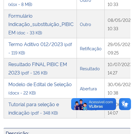
(xlsx - 8 MB)
10:33
Secretaria-Geral
Formulário
08/05/2023
Indicação_substituição_PIBIC
Outro
10:33
Secretaria de Governo
EM
(doc - 33 KB)
Termo Aditivo 012/2023
(pdf
29/05/2023
Gabinete de Segurança Institucional
Retificação
- 119 KB)
09:25
Advocacia-Geral da União
Resultado FINAL PIBIC EM
10/07/2023
Resultado
2023
(pdf - 126 KB)
14:27
Banco Central do Brasil
Modelo de Edital de Seleção
30/06/2023
Abertura
(docx - 22 KB)
10:38
Planalto
Tutorial para seleção e
30/06/2023
Abertura
indicação
(pdf - 348 KB)
14:07
Descrição: