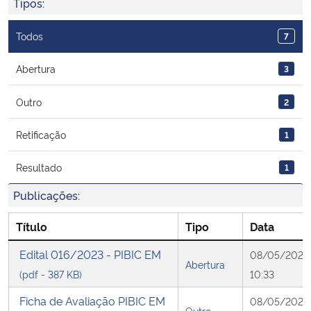
Tipos:
Ministério da Cidadania
Todos
7
Ministério da Saúde
Abertura
3
Ministério de Minas e Energia
Outro
2
Ministério da Ciência, Tecnologia, Inovações e Comunicações
Retificação
1
Ministério do Meio Ambiente
Resultado
1
Publicações:
Ministério do Turismo
Título
Tipo
Data
Ministério do Desenvolvimento Regional
Edital 016/2023 - PIBIC EM
08/05/2023
Abertura
Controladoria-Geral da União
(pdf - 387 KB)
10:33
Ficha de Avaliação PIBIC EM
08/05/2023
Ministério da Mulher, da Família e dos Direitos Humanos
Outro