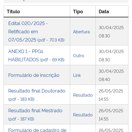
Título
Tipo
Data
Secretaria-Geral
Edital 020/2025 -
30/04/2025
Secretaria de Governo
Retificado em
Abertura
08:30
07/05/2025
(pdf - 703 KB)
Gabinete de Segurança Institucional
ANEXO 1 - PPGs
30/04/2025
Outro
HABILITADOS
(pdf - 69 KB)
08:30
Advocacia-Geral da União
30/04/2025
Formulário de inscrição
Link
Banco Central do Brasil
08:40
Resultado final Doutorado
26/05/2025
Planalto
Resultado
(pdf - 183 KB)
14:55
Resultado final Mestrado
26/05/2025
Resultado
(pdf - 187 KB)
14:55
Formulário de cadastro de
26/05/2025