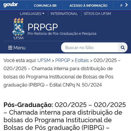
COMUNICA BR
ACESSO À INFORMAÇÃO
PARTI
Casa Civil
LANGUAGES
INTERNATIONAL
SÍTIOS DA UFSM
IR
PARA
PRPGP
Ministério da Justiça e Segurança Pública
O
Pró-Reitoria de Pós-Graduação e Pesquisa
CONTEÚDO
Ministério da Defesa
Buscar no no Sítio
Busca
Busca:
Menu Principal do Sítio
Menu
Busc
Ministério das Relações Exteriores
Você está aqui:
UFSM
>
PRPGP
>
Editais
>
020/2025 –
020/2025 – Chamada interna para distribuição de
Ministério da Economia
bolsas do Programa Institucional de Bolsas de Pós
graduação (PIBPG) – Edital CNPq N. 50/2024
Ministério da Infraestrutura
Início do conteúdo
Pós-Graduação:
020/2025 – 020/2025
Ministério da Agricultura, Pecuária e Abastecimento
– Chamada interna para distribuição de
bolsas do Programa Institucional de
Ministério da Educação
Bolsas de Pós graduação (PIBPG) –