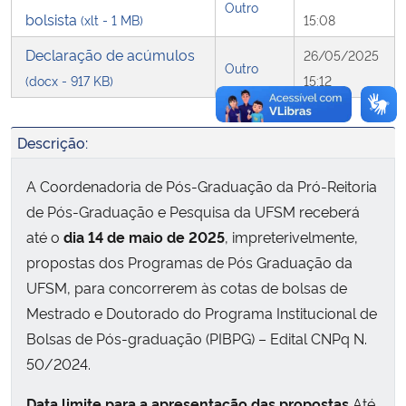
Outro
bolsista
(xlt - 1 MB)
15:08
Declaração de acúmulos
26/05/2025
Outro
(docx - 917 KB)
15:12
Descrição:
A Coordenadoria de Pós-Graduação da Pró-Reitoria
de Pós-Graduação e Pesquisa da UFSM receberá
até o
dia 14 de maio de 2025
, impreterivelmente,
propostas dos Programas de Pós Graduação da
UFSM, para concorrerem às cotas de bolsas de
Mestrado e Doutorado do Programa Institucional de
Bolsas de Pós-graduação (PIBPG) – Edital CNPq N.
50/2024.
Data limite para a apresentação das propostas
Até