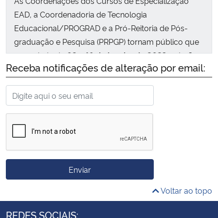
As Coordenações dos Cursos de Especialização
EAD, a Coordenadoria de Tecnologia
Educacional/PROGRAD e a Pró-Reitoria de Pós-
graduação e Pesquisa (PRPGP) tornam público que
no período de
02 a 18 de janeiro de 2023
, estarão
Receba notificações de alteração por email:
abertas as inscrições para o processo seletivo de
Pós-graduação, em nível Especialização EAD para
ingresso no 1º semestre letivo de 2023.
Os cursos exigem a presença dos estudantes em
atividades avaliativas, nos polos aos quais se
vincularam no momento da inscrição. Além do mais,
pode ser necessária a participação presencial em
Enviar
alguma atividade que seja previamente agendada
pelo professor. Os momentos de comparecimento
Voltar ao topo
são estabelecidos pelos professores de cada
disciplina e podem não ter coincidência de data a
REDES SOCIAIS: