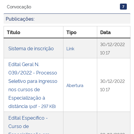
Convocação
7
Secretaria-Geral
Publicações:
Secretaria de Governo
Título
Tipo
Data
30/12/2022
Gabinete de Segurança Institucional
Sistema de inscrição
Link
10:17
Advocacia-Geral da União
Edital Geral N.
039/2022 - Processo
Banco Central do Brasil
Seletivo para ingresso
30/12/2022
Abertura
nos cursos de
10:17
Planalto
Especialização à
distância
(pdf - 297 KB)
Edital Específico -
Curso de