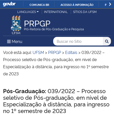
COMUNICA BR
ACESSO À INFORMAÇÃO
PARTI
Casa Civil
LANGUAGES
INTERNATIONAL
SÍTIOS DA UFSM
IR
PARA
PRPGP
Ministério da Justiça e Segurança Pública
O
Pró-Reitoria de Pós-Graduação e Pesquisa
CONTEÚDO
Ministério da Defesa
Buscar no no Sítio
Busca
Busca:
Menu Principal do Sítio
Menu
Busc
Ministério das Relações Exteriores
Você está aqui:
UFSM
>
PRPGP
>
Editais
>
039/2022 –
Processo seletivo de Pós-graduação, em nível de
Ministério da Economia
Especialização à distância, para ingresso no 1º semestre
de 2023
Ministério da Infraestrutura
Início do conteúdo
Pós-Graduação:
039/2022 – Processo
Ministério da Agricultura, Pecuária e Abastecimento
seletivo de Pós-graduação, em nível de
Especialização à distância, para ingresso
Ministério da Educação
no 1º semestre de 2023