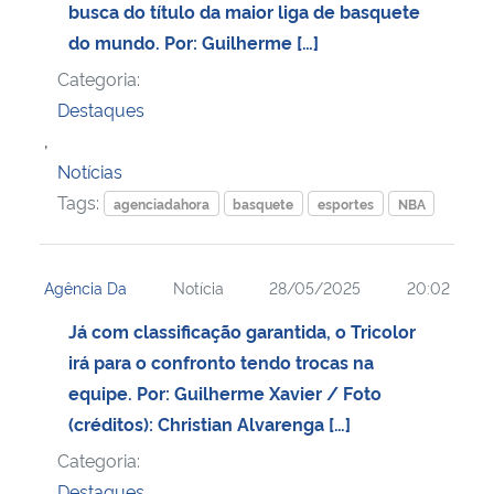
busca do título da maior liga de basquete
do mundo. Por: Guilherme […]
Secretaria-Geral
Categoria:
Destaques
Secretaria de Governo
,
Gabinete de Segurança Institucional
Notícias
Tags:
agenciadahora
basquete
esportes
NBA
Advocacia-Geral da União
Banco Central do Brasil
Agência Da
Notícia
28/05/2025
20:02
Já com classificação garantida, o Tricolor
Planalto
irá para o confronto tendo trocas na
equipe. Por: Guilherme Xavier / Foto
(créditos): Christian Alvarenga […]
Categoria:
Destaques