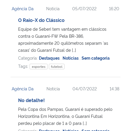
Agência Da
Notícia
05/07/2022
16:20
O Raio-X do Clássico
Equipe de Seberi tem vantagem em clássicos
contra o Guarani-FW Pela BR-386,
aproximadamente 20 quilômetros separam ‘as
casas’ do Guarani Futsal de […]
Categoria:
Destaques
,
Notícias
,
Sem categoria
Tags:
esportes
futebol
Agência Da
Notícia
04/07/2022
14:38
No detalhe!
Pela Copa dos Pampas, Guarani é superado pelo
Horizontina Em Horizontina, o Guarani Futsal
perdeu pelo placar de 1 a 0 para […]
Categoria:
Destaques
,
Notícias
,
Sem categoria