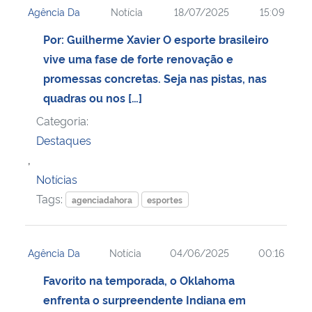
Agência Da
Notícia
18/07/2025
15:09
Ministério da Cidadania
Por: Guilherme Xavier O esporte brasileiro
Ministério da Saúde
vive uma fase de forte renovação e
promessas concretas. Seja nas pistas, nas
Ministério de Minas e Energia
quadras ou nos […]
Categoria:
Ministério da Ciência, Tecnologia, Inovações e Comunicações
Destaques
,
Ministério do Meio Ambiente
Notícias
Ministério do Turismo
Tags:
agenciadahora
esportes
Ministério do Desenvolvimento Regional
Agência Da
Notícia
04/06/2025
00:16
Controladoria-Geral da União
Favorito na temporada, o Oklahoma
enfrenta o surpreendente Indiana em
Ministério da Mulher, da Família e dos Direitos Humanos