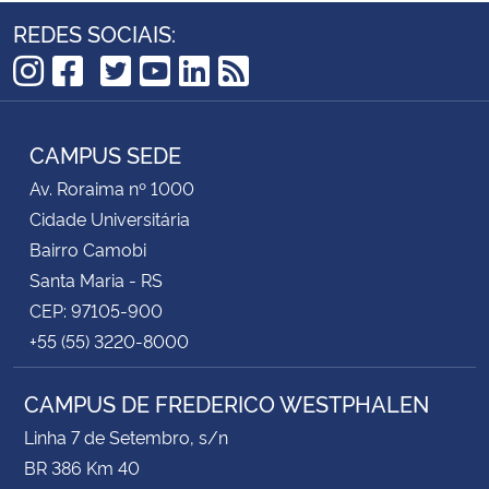
REDES SOCIAIS:
TikTok
Instagram
Facebook
Twitter
YouTube
LinkedIn
RSS
CAMPUS SEDE
Av. Roraima nº 1000
Cidade Universitária
Bairro Camobi
Santa Maria - RS
CEP: 97105-900
+55 (55) 3220-8000
CAMPUS DE FREDERICO WESTPHALEN
Linha 7 de Setembro, s/n
BR 386 Km 40