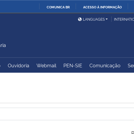
COMUNICA BR
ACESSO À INFORMAÇÃO
Ministério da Defesa
Ministério das Relações
Mini
IR
LANGUAGES
INTERNATI
Exteriores
PARA
O
Ministério da Cidadania
Ministério da Saúde
Mini
CONTEÚDO
ria
o
Ouvidoria
Webmail
PEN-SIE
Comunicação
Se
Ministério do
Controladoria-Geral da
Mini
Desenvolvimento Regional
União
Famí
Hum
Advocacia-Geral da União
Banco Central do Brasil
Plan
P