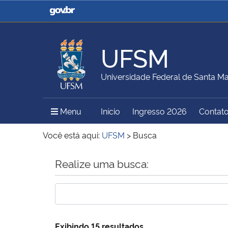
Casa Civil
Ministério da Justiça e
Segurança Pública
UFSM
Ministério da Agricultura,
Ministério da Educação
Universidade Federal de Santa Ma
Pecuária e Abastecimento
Menu Principal do Sítio
Menu
Início
Ingresso 2026
Contat
Ministério do Meio Ambiente
Ministério do Turismo
Você está aqui:
UFSM
>
Busca
Início do conteúdo
Realize uma busca:
Secretaria de Governo
Gabinete de Segurança
Institucional
Exibindo 15 resultados