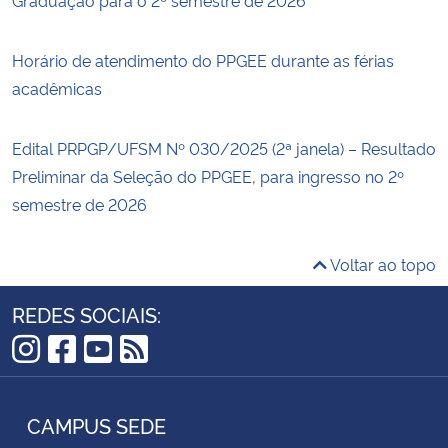
Horário de atendimento do PPGEE durante as férias
acadêmicas
Edital PRPGP/UFSM Nº 030/2025 (2ª janela) – Resultado
Preliminar da Seleção do PPGEE, para ingresso no 2º
semestre de 2026
Voltar ao topo
REDES SOCIAIS:
Instagram
Facebook
YouTube
RSS
CAMPUS SEDE