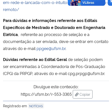
em-rede-e-lancada-com-o-intuito-de-auxiliar-o-ensino-
remoto/
Para dúvidas e informações referente aos Editais
Específicos de Mestrado e Doutorado em Engenharia
Elétrica
, referente ao processo de seleção e a
documentação a ser enviada, deve-se entrar em contato
através do e-mail
ppgee@ufsm.br
.
Dúvidas referente ao Edital Geral
de seleção podem
ser encaminhadas à Coordenadoria de Pós-Graduação
(CPG) da PRPGP, através do e-mail cpg.prpgp@ufsm.br.
Divulgue este conteúdo:
https://ufsm.br/r-553-3365
Copiar
para área de tran
Registrado em
NOTÍCIAS