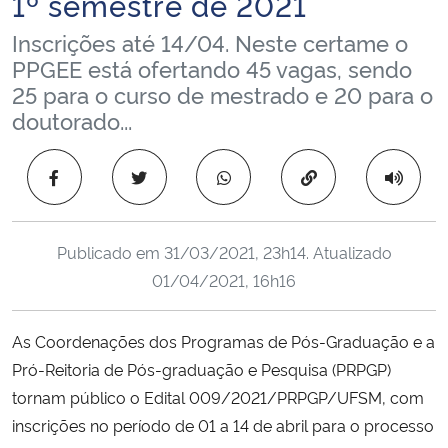
1º semestre de 2021
Ministério da Cidadania
Inscrições até 14/04. Neste certame o
PPGEE está ofertando 45 vagas, sendo
Ministério da Saúde
25 para o curso de mestrado e 20 para o
doutorado...
Ministério de Minas e Energia
Copiar para área 
Ministério da Ciência, Tecnologia, Inovações e Comunicações
Ministério do Meio Ambiente
Publicado em
31/03/2021, 23h14
. Atualizado
01/04/2021, 16h16
Ministério do Turismo
Ministério do Desenvolvimento Regional
As Coordenações dos Programas de Pós-Graduação e a
Pró-Reitoria de Pós-graduação e Pesquisa (PRPGP)
Controladoria-Geral da União
tornam público o Edital 009/2021/PRPGP/UFSM, com
inscrições no período de 01 a 14 de abril para o processo
Ministério da Mulher, da Família e dos Direitos Humanos