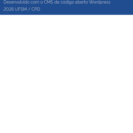
Desenvolvido com o CMS de código aberto
Wordpress
2026
UFSM
/
CPD