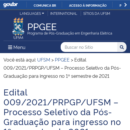
COMUNICA BR
ACESSO À INFORMAÇÃO
PARTI
Casa Civil
LANGUAGES
INTERNATIONAL
SÍTIOS DA UFSM
IR
PARA
PPGEE
Ministério da Justiça e Segurança Pública
O
Programa de Pós-Graduação em Engenharia Elétrica
CONTEÚDO
Ministério da Defesa
Buscar no no Sítio
Busca
Busca:
Menu Principal do Sítio
Menu
Busc
Ministério das Relações Exteriores
Você está aqui:
UFSM
>
PPGEE
>
Edital
009/2021/PRPGP/UFSM – Processo Seletivo da Pós-
Ministério da Economia
Graduação para ingresso no 1º semestre de 2021
Edital
Ministério da Infraestrutura
Início do conteúdo
009/2021/PRPGP/UFSM –
Ministério da Agricultura, Pecuária e Abastecimento
Processo Seletivo da Pós-
Graduação para ingresso no
Ministério da Educação