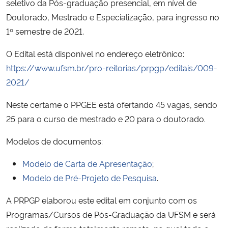
seletivo da Pós-graduação presencial, em nível de
Doutorado, Mestrado e Especialização, para ingresso no
Secretaria-Geral
1º semestre de 2021.
Secretaria de Governo
O Edital está disponível no endereço eletrônico:
https://www.ufsm.br/pro-reitorias/prpgp/editais/009-
Gabinete de Segurança Institucional
2021/
Neste certame o PPGEE está ofertando 45 vagas, sendo
Advocacia-Geral da União
25 para o curso de mestrado e 20 para o doutorado.
Banco Central do Brasil
Modelos de documentos:
Planalto
Modelo de Carta de Apresentação
;
Modelo de Pré-Projeto de Pesquisa
.
A PRPGP elaborou este edital em conjunto com os
Programas/Cursos de Pós-Graduação da UFSM e será