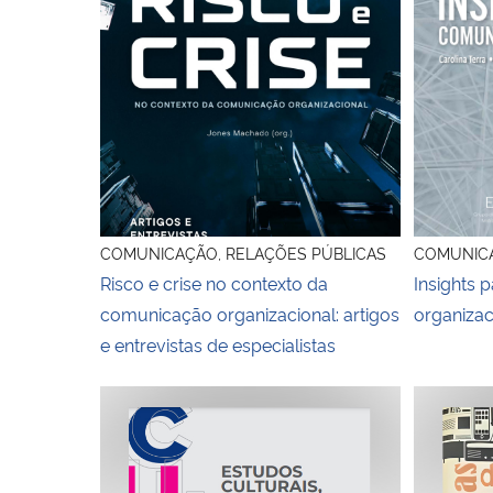
COMUNICAÇÃO, RELAÇÕES PÚBLICAS
COMUNICA
Risco e crise no contexto da
Insights 
comunicação organizacional: artigos
organizac
e entrevistas de especialistas
Estudos culturais, comunicação e patrimônio cu
Histórias