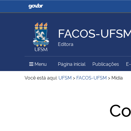
Casa Civil
Ministério da Justiça e
Segurança Pública
FACOS-UFS
Ministério da Agricultura,
Ministério da Educação
Editora
Pecuária e Abastecimento
Menu Principal do Sítio
Menu
Página inicial
Publicações
E
Ministério do Meio Ambiente
Ministério do Turismo
Você está aqui:
UFSM
>
FACOS-UFSM
>
Mídia
Início do conteúdo
Secretaria de Governo
Gabinete de Segurança
Co
Institucional