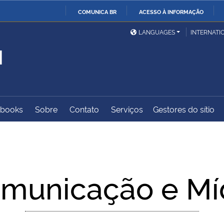
COMUNICA BR
ACESSO À INFORMAÇÃO
Ministério da Defesa
Ministério das Relações
Mini
IR
LANGUAGES
INTERNATI
Exteriores
PARA
M
O
Ministério da Cidadania
Ministério da Saúde
Mini
CONTEÚDO
-books
Sobre
Contato
Serviços
Gestores do sítio
Ministério do
Controladoria-Geral da
Mini
Desenvolvimento Regional
União
Famí
Hum
Advocacia-Geral da União
Banco Central do Brasil
Plan
municação e Mí