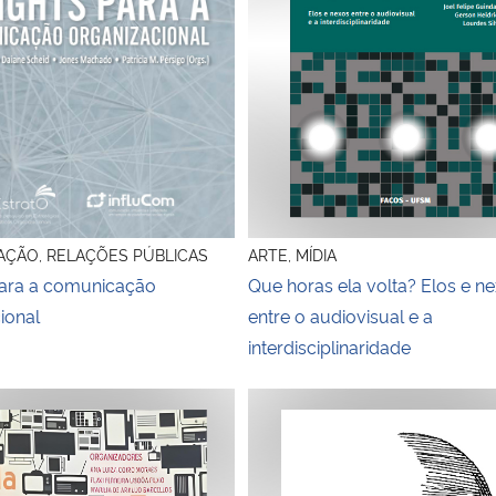
ÇÃO, RELAÇÕES PÚBLICAS
ARTE, MÍDIA
para a comunicação
Que horas ela volta? Elos e n
ional
entre o audiovisual e a
interdisciplinaridade
ltural
 da mídia: campos da publicidade e da comunicação instituci
Identidades midiáticas