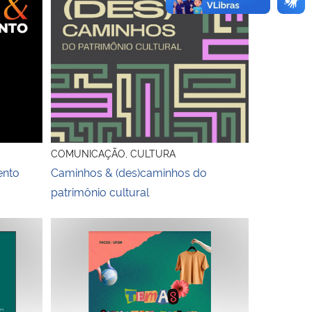
COMUNICAÇÃO, CULTURA
ento
Caminhos & (des)caminhos do
patrimônio cultural
os entre o audiovisual e a interdisciplinaridade
Temas Socioambientais em Relações Públicas