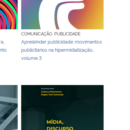
COMUNICAÇÃO, PUBLICIDADE
ra,
Apre(e)nder publicidade: movimentos
nto
publicitários na hipermidiatização,
volume 3
Capa ebook Mídia, discurso e minorias