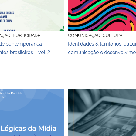
ÇÃO, PUBLICIDADE
COMUNICAÇÃO, CULTURA
ade contemporânea:
Identidades & territórios: cultu
os brasileiros – vol. 2
comunicação e desenvolvime
ivro Lógicas da mídia
Manual da .TXT