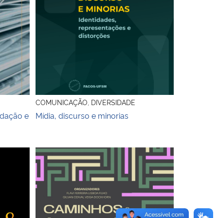
COMUNICAÇÃO, DIVERSIDADE
edação e
Mídia, discurso e minorias
ento
Capa do livro Caminhos & (des)caminhos do patrim