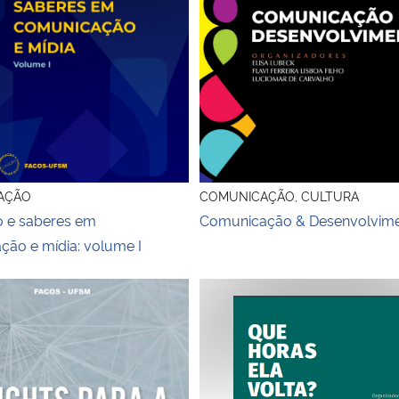
AÇÃO
COMUNICAÇÃO, CULTURA
 e saberes em
Comunicação & Desenvolvim
ão e mídia: volume I
o Insights para a comunicação organizacional
Que horas ela volta? Elos e nex