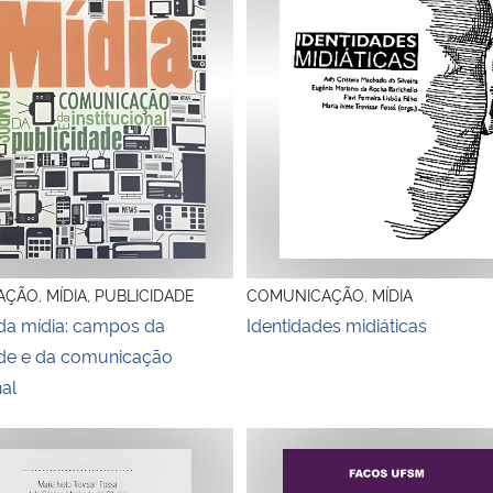
ÃO, MÍDIA, PUBLICIDADE
COMUNICAÇÃO, MÍDIA
 da mídia: campos da
Identidades midiáticas
ade e da comunicação
nal
 identidade e discurso
ociedades, fronteiras e educação
Abrindo Portas: 50|50 pela e