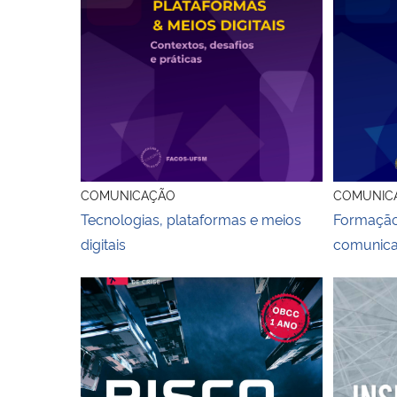
COMUNICAÇÃO
COMUNIC
Tecnologias, plataformas e meios
Formação
digitais
comunicaç
Capa do livro Risco e Crise
Capa livr