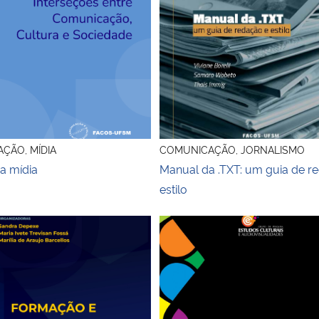
ÇÃO, MÍDIA
COMUNICAÇÃO, JORNALISMO
a mídia
Manual da .TXT: um guia de r
estilo
gitais
ok Formação e Saberes em Comunicação e Mídia
Comunicação & Desenvolvim