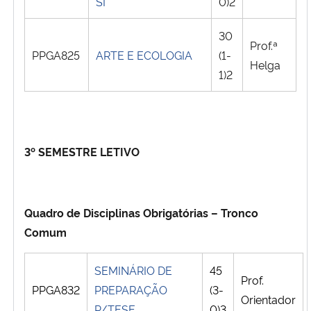
SI
0)2
30
Prof.ª
PPGA825
ARTE E ECOLOGIA
(1-
Helga
1)2
3º SEMESTRE LETIVO
Quadro de Disciplinas Obrigatórias – Tronco
Comum
SEMINÁRIO DE
45
Prof.
PPGA832
PREPARAÇÃO
(3-
Orientador
P/TESE
0)3