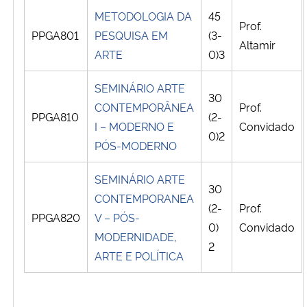
METODOLOGIA DA
45
Prof.
Secretaria-Geral
PPGA801
PESQUISA EM
(3-
Altamir
ARTE
0)3
Secretaria de Governo
SEMINÁRIO ARTE
30
Gabinete de Segurança Institucional
CONTEMPORÂNEA
Prof.
PPGA810
(2-
I – MODERNO E
Convidado
0)2
Advocacia-Geral da União
PÓS-MODERNO
Banco Central do Brasil
SEMINÁRIO ARTE
30
CONTEMPORANEA
(2-
Prof.
Planalto
PPGA820
V – PÓS-
0)
Convidado
MODERNIDADE,
2
ARTE E POLÍTICA