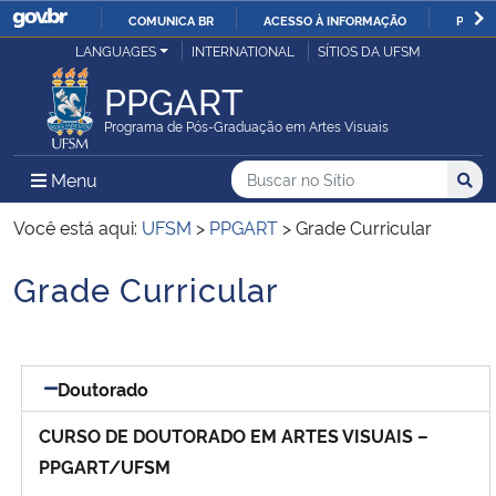
COMUNICA BR
ACESSO À INFORMAÇÃO
PARTI
Casa Civil
LANGUAGES
INTERNATIONAL
SÍTIOS DA UFSM
IR
PARA
PPGART
Ministério da Justiça e Segurança Pública
O
Programa de Pós-Graduação em Artes Visuais
CONTEÚDO
Ministério da Defesa
Buscar no no Sítio
Busca
Busca:
Menu Principal do Sítio
Menu
Busc
Ministério das Relações Exteriores
Você está aqui:
UFSM
>
PPGART
>
Grade Curricular
Grade Curricular
Ministério da Economia
Início do conteúdo
Ministério da Infraestrutura
Doutorado
Ministério da Agricultura, Pecuária e Abastecimento
CURSO DE DOUTORADO EM ARTES VISUAIS –
Ministério da Educação
PPGART/UFSM