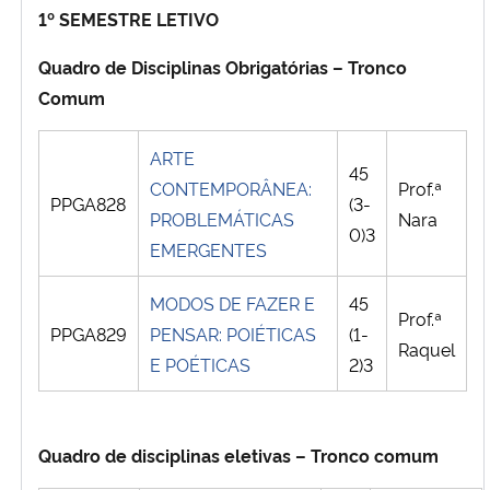
1º SEMESTRE LETIVO
Ministério da Cidadania
Quadro de Disciplinas Obrigatórias – Tronco
Ministério da Saúde
Comum
Ministério de Minas e Energia
ARTE
45
CONTEMPORÂNEA:
Prof.ª
Ministério da Ciência, Tecnologia, Inovações e Comunicações
PPGA828
(3-
PROBLEMÁTICAS
Nara
0)3
EMERGENTES
Ministério do Meio Ambiente
MODOS DE FAZER E
45
Ministério do Turismo
Prof.ª
PPGA829
PENSAR: POIÉTICAS
(1-
Raquel
E POÉTICAS
2)3
Ministério do Desenvolvimento Regional
Controladoria-Geral da União
Quadro de disciplinas eletivas – Tronco comum
Ministério da Mulher, da Família e dos Direitos Humanos