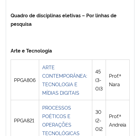
Quadro de disciplinas eletivas – Por linhas de
pesquisa
Arte e Tecnologia
ARTE
45
CONTEMPORÂNEA:
Prof.ª
PPGA806
(3-
TECNOLOGIA E
Nara
0)3
MÍDIAS DIGITAIS
PROCESSOS
30
POÉTICOS E
Prof.ª
PPGA821
(2-
OPERAÇÕES
Andreia
0)2
TECNOLÓGICAS