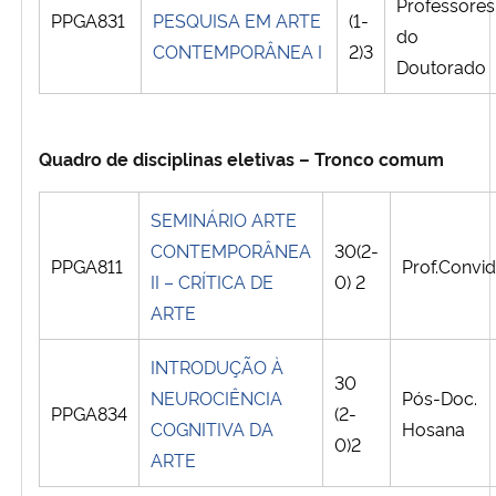
Professores
PPGA831
PESQUISA EM ARTE
(1-
do
CONTEMPORÂNEA I
2)3
Doutorado
Quadro de disciplinas eletivas – Tronco comum
SEMINÁRIO ARTE
CONTEMPORÂNEA
30(2-
PPGA811
Prof.Convi
II – CRÍTICA DE
0) 2
ARTE
INTRODUÇÃO À
30
NEUROCIÊNCIA
Pós-Doc.
PPGA834
(2-
COGNITIVA DA
Hosana
0)2
ARTE