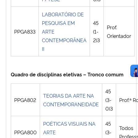
LABORATÓRIO DE
PESQUISA EM
45
Prof.
PPGA833
ARTE
(1-
Orientador
CONTEMPORÂNEA
2)3
II
Quadro de disciplinas eletivas – Tronco comum
45
TEORIAS DA ARTE NA
PPGA802
(3-
Prof.ª
R
CONTEMPORANEIDADE
0)3
POÉTICAS VISUAIS NA
45
Todos
PPGA800
ARTE
(3-
Profess